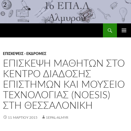
Αναζήτηση
1ο ΕΠΑ.Λ Αλμυρού
ΜΕΤΆΒΑΣΗ
ΚΎΡΙΟ
ΣΕ
ΜΕΝΟΎ
ΠΕΡΙΕΧΌΜΕΝΟ
ΕΠΙΣΚΈΨΕΙΣ - ΕΚΔΡΟΜΈΣ
ΕΠΊΣΚΕΨΗ ΜΑΘΗΤΏΝ ΣΤΟ
ΚΈΝΤΡΟ ΔΙΆΔΟΣΗΣ
ΕΠΙΣΤΗΜΏΝ ΚΑΙ ΜΟΥΣΕΊΟ
ΤΕΧΝΟΛΟΓΊΑΣ (NOESIS)
ΣΤΗ ΘΕΣΣΑΛΟΝΊΚΗ
11 ΜΑΡΤΊΟΥ 2015
1EPAL-ALMYR