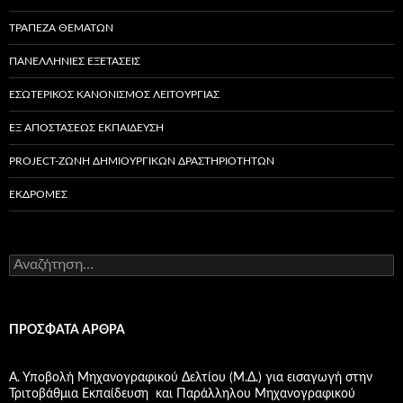
ΤΡΑΠΕΖΑ ΘΕΜΑΤΩΝ
ΠΑΝΕΛΛΗΝΙΕΣ ΕΞΕΤΑΣΕΙΣ
ΕΣΩΤΕΡΙΚΌΣ ΚΑΝΟΝΙΣΜΌΣ ΛΕΙΤΟΥΡΓΊΑΣ
ΕΞ ΑΠΟΣΤΆΣΕΩΣ ΕΚΠΑΊΔΕΥΣΗ
PROJECT-ΖΏΝΗ ΔΗΜΙΟΥΡΓΙΚΏΝ ΔΡΑΣΤΗΡΙΟΤΉΤΩΝ
ΕΚΔΡΟΜΈΣ
Α
ν
α
ζ
ή
ΠΡΌΣΦΑΤΑ ΆΡΘΡΑ
τ
η
σ
Α. Υποβολή Μηχανογραφικού Δελτίου (Μ.Δ.) για εισαγωγή στην
η
Τριτοβάθμια Εκπαίδευση και Παράλληλου Μηχανογραφικού