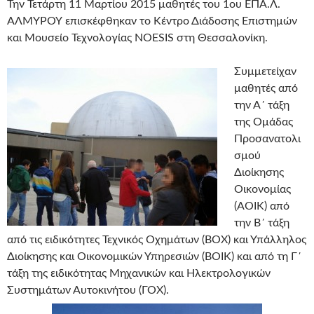
Την Τετάρτη 11 Μαρτίου 2015 μαθητές του 1ου ΕΠΑ.Λ.
ΑΛΜΥΡΟΥ επισκέφθηκαν το Κέντρο Διάδοσης Επιστημών
και Μουσείο Τεχνολογίας NOESIS στη Θεσσαλονίκη.
Συμμετείχαν
μαθητές από
την Α΄ τάξη
της Ομάδας
Προσανατολι
σμού
Διοίκησης
Οικονομίας
(ΑΟΙΚ) από
την Β΄ τάξη
από τις ειδικότητες Τεχνικός Οχημάτων (ΒΟΧ) και Υπάλληλος
Διοίκησης και Οικονομικών Υπηρεσιών (ΒΟΙΚ) και από τη Γ΄
τάξη της ειδικότητας Μηχανικών και Ηλεκτρολογικών
Συστημάτων Αυτοκινήτου (ΓΟΧ).