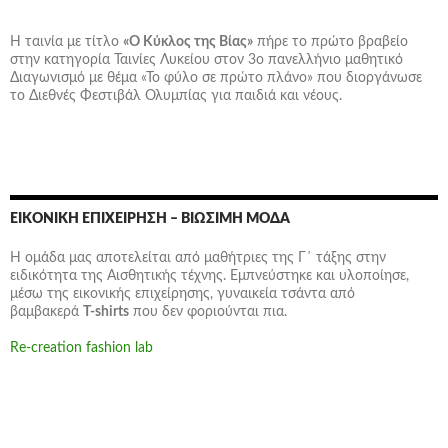
Η ταινία με τίτλο
«Ο Κύκλος της Βίας»
πήρε το πρώτο βραβείο
στην κατηγορία Ταινίες Λυκείου στον 3ο πανελλήνιο μαθητικό
Διαγωνισμό με θέμα «Το φύλο σε πρώτο πλάνο» που διοργάνωσε
το Διεθνές Φεστιβάλ Ολυμπίας για παιδιά και νέους.
ΕΙΚΟΝΙΚΉ ΕΠΙΧΕΊΡΗΣΗ – ΒΙΏΣΙΜΗ ΜΌΔΑ
Η ομάδα μας αποτελείται από μαθήτριες της Γ΄ τάξης στην
ειδικότητα της Αισθητικής τέχνης. Εμπνεύστηκε και υλοποίησε,
μέσω της εικονικής επιχείρησης,
γυναικεία τσάντα
από
βαμβακερά
T-shirts
που δεν φοριούνται πια.
Re-creation fashion lab