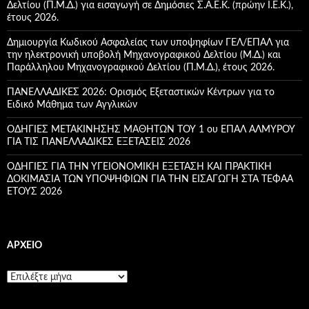
γ
Δελτίου (Π.Μ.Δ.) για εισαγωγή σε Δημόσιες Σ.Α.Ε.Κ. (πρώην Ι.Ε.Κ.),
ι
έτους 2026.
α
:
Δημιουργία Κωδικού Ασφαλείας των υποψηφίων ΓΕΛ/ΕΠΑΛ για
την ηλεκτρονική υποβολή Μηχανογραφικού Δελτίου (Μ.Δ.) και
Παράλληλου Μηχανογραφικού Δελτίου (Π.Μ.Δ.), έτους 2026.
ΠΑΝΕΛΛΑΔΙΚΕΣ 2026: Ορισμός Εξεταστικών Κέντρων για το
Ειδικό Μάθημα των Αγγλικών
ΟΔΗΓΙΕΣ ΜΕΤΑΚΙΝΗΣΗΣ ΜΑΘΗΤΩΝ ΤΟΥ 1 ου ΕΠΑΛ ΑΛΜΥΡΟΥ
ΓΙΑ ΤΙΣ ΠΑΝΕΛΛΑΔΙΚΕΣ ΕΞΕΤΑΣΕΙΣ 2026
ΟΔΗΓΙΕΣ ΓΙΑ ΤΗΝ ΥΓΕΙΟΝΟΜΙΚΗ ΕΞΕΤΑΣΗ ΚΑΙ ΠΡΑΚΤΙΚΗ
ΔΟΚΙΜΑΣΙΑ ΤΩΝ ΥΠΟΨΗΦΙΩΝ ΓΙΑ ΤΗΝ ΕΙΣΑΓΩΓΗ ΣΤΑ ΤΕΦΑΑ
ETOYΣ 2026
ΑΡΧΕΊΟ
Α
ρ
χ