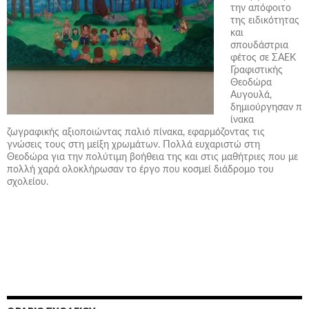
την απόφοιτο
της ειδικότητας
και
σπουδάστρια
φέτος σε ΣΑΕΚ
Γραφιστικής
Θεοδώρα
Αυγουλά,
δημιούργησαν π
ίνακα
ζωγραφικής αξιοποιώντας παλιό πίνακα, εφαρμόζοντας τις
γνώσεις τους στη μείξη χρωμάτων. Πολλά ευχαριστώ στη
Θεοδώρα για την πολύτιμη βοήθεια της και στις μαθήτριες που με
πολλή χαρά ολοκλήρωσαν το έργο που κοσμεί διάδρομο του
σχολείου.