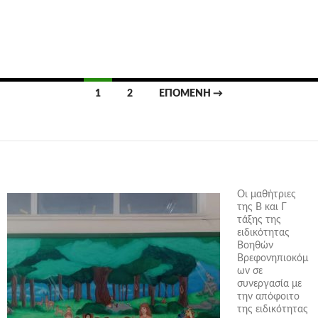
1
2
ΕΠΌΜΕΝΗ →
Πλοήγηση
άρθρων
Οι μαθήτριες
της Β και Γ
τάξης της
ειδικότητας
Βοηθών
Βρεφονηπιοκόμ
ων σε
συνεργασία με
την απόφοιτο
της ειδικότητας