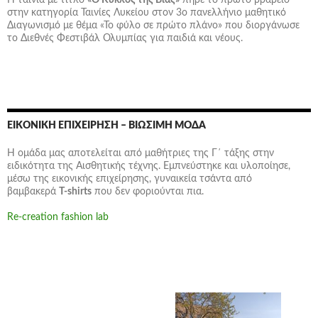
Η ταινία με τίτλο
«Ο Κύκλος της Βίας»
πήρε το πρώτο βραβείο
στην κατηγορία Ταινίες Λυκείου στον 3ο πανελλήνιο μαθητικό
Διαγωνισμό με θέμα «Το φύλο σε πρώτο πλάνο» που διοργάνωσε
το Διεθνές Φεστιβάλ Ολυμπίας για παιδιά και νέους.
ΕΙΚΟΝΙΚΉ ΕΠΙΧΕΊΡΗΣΗ – ΒΙΏΣΙΜΗ ΜΌΔΑ
Η ομάδα μας αποτελείται από μαθήτριες της Γ΄ τάξης στην
ειδικότητα της Αισθητικής τέχνης. Εμπνεύστηκε και υλοποίησε,
μέσω της εικονικής επιχείρησης,
γυναικεία τσάντα
από
βαμβακερά
T-shirts
που δεν φοριούνται πια.
Re-creation fashion lab