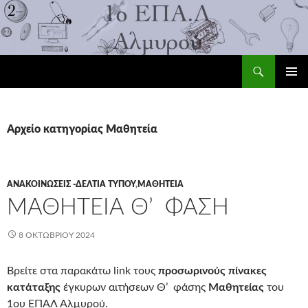
Αναζήτηση
1ο ΕΠΑ.Λ Αλμυρού
ΜΕΤΆΒΑΣΗ
ΚΎΡΙΟ
ΣΕ
ΜΕΝΟΎ
ΠΕΡΙΕΧΌΜΕΝΟ
Αρχείο κατηγορίας Μαθητεία
ΑΝΑΚΟΙΝΏΣΕΙΣ -ΔΕΛΤΊΑ ΤΎΠΟΥ
,
ΜΑΘΗΤΕΊΑ
ΜΑΘΗΤΕΊΑ Θ’ ΦΆΣΗ
8 ΟΚΤΩΒΡΊΟΥ 2024
Βρείτε στα παρακάτω link τους
προσωρινούς πίνακες
κατάταξης
έγκυρων αιτήσεων Θ’ φάσης
Μαθητείας
του
1ου ΕΠΑΛ Αλμυρού.