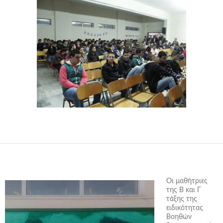
Οι μαθήτριες
της Β και Γ
τάξης της
ειδικότητας
Βοηθών