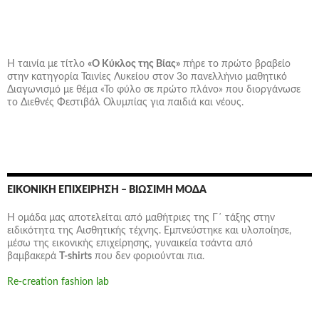
Η ταινία με τίτλο
«Ο Κύκλος της Βίας»
πήρε το πρώτο βραβείο
στην κατηγορία Ταινίες Λυκείου στον 3ο πανελλήνιο μαθητικό
Διαγωνισμό με θέμα «Το φύλο σε πρώτο πλάνο» που διοργάνωσε
το Διεθνές Φεστιβάλ Ολυμπίας για παιδιά και νέους.
ΕΙΚΟΝΙΚΉ ΕΠΙΧΕΊΡΗΣΗ – ΒΙΏΣΙΜΗ ΜΌΔΑ
Η ομάδα μας αποτελείται από μαθήτριες της Γ΄ τάξης στην
ειδικότητα της Αισθητικής τέχνης. Εμπνεύστηκε και υλοποίησε,
μέσω της εικονικής επιχείρησης,
γυναικεία τσάντα
από
βαμβακερά
T-shirts
που δεν φοριούνται πια.
Re-creation fashion lab