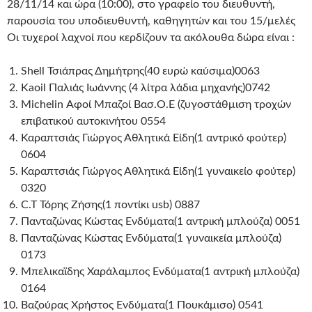
28/11/14 και ώρα (10:00), στο γραφείο του διευθυντή,
παρουσία του υποδιευθυντή, καθηγητών και του 15/μελές
Οι τυχεροί λαχνοί που κερδίζουν τα ακόλουθα δώρα είναι :
Shell Τσιάπρας Δημήτρης(40 ευρώ καύσιμα)0063
Kaoil Παλιάς Ιωάννης (4 λίτρα λάδια μηχανής)0742
Michelin Αφοί Μπαζοί Βασ.Ο.Ε (ζυγοστάθμιση τροχών
επιβατικού αυτοκινήτου 0554
Καραπτσιάς Γιώργος Αθλητικά Είδη(1 αντρικό φούτερ)
0604
Καραπτσιάς Γιώργος Αθλητικά Είδη(1 γυναικείο φούτερ)
0320
C.T Τόρης Ζήσης(1 ποντίκι usb) 0887
Πανταζώνας Κώστας Ενδύματα(1 αντρική μπλούζα) 0051
Πανταζώνας Κώστας Ενδύματα(1 γυναικεία μπλούζα)
0173
Μπελικαϊδης Χαράλαμπος Ενδύματα(1 αντρική μπλούζα)
0164
Βαζούρας Χρήστος Ενδύματα(1 Πουκάμισο) 0541