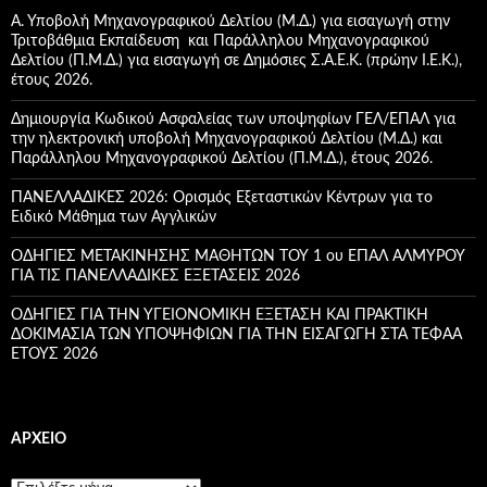
σ
Α. Υποβολή Μηχανογραφικού Δελτίου (Μ.Δ.) για εισαγωγή στην
η
Τριτοβάθμια Εκπαίδευση και Παράλληλου Μηχανογραφικού
γ
Δελτίου (Π.Μ.Δ.) για εισαγωγή σε Δημόσιες Σ.Α.Ε.Κ. (πρώην Ι.Ε.Κ.),
ι
έτους 2026.
α
:
Δημιουργία Κωδικού Ασφαλείας των υποψηφίων ΓΕΛ/ΕΠΑΛ για
την ηλεκτρονική υποβολή Μηχανογραφικού Δελτίου (Μ.Δ.) και
Παράλληλου Μηχανογραφικού Δελτίου (Π.Μ.Δ.), έτους 2026.
ΠΑΝΕΛΛΑΔΙΚΕΣ 2026: Ορισμός Εξεταστικών Κέντρων για το
Ειδικό Μάθημα των Αγγλικών
ΟΔΗΓΙΕΣ ΜΕΤΑΚΙΝΗΣΗΣ ΜΑΘΗΤΩΝ ΤΟΥ 1 ου ΕΠΑΛ ΑΛΜΥΡΟΥ
ΓΙΑ ΤΙΣ ΠΑΝΕΛΛΑΔΙΚΕΣ ΕΞΕΤΑΣΕΙΣ 2026
ΟΔΗΓΙΕΣ ΓΙΑ ΤΗΝ ΥΓΕΙΟΝΟΜΙΚΗ ΕΞΕΤΑΣΗ ΚΑΙ ΠΡΑΚΤΙΚΗ
ΔΟΚΙΜΑΣΙΑ ΤΩΝ ΥΠΟΨΗΦΙΩΝ ΓΙΑ ΤΗΝ ΕΙΣΑΓΩΓΗ ΣΤΑ ΤΕΦΑΑ
ETOYΣ 2026
ΑΡΧΕΊΟ