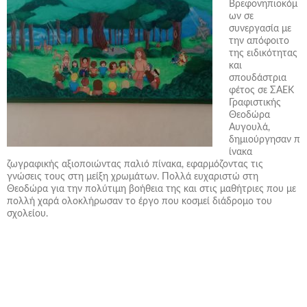
Βρεφονηπιοκόμ
ων σε
συνεργασία με
την απόφοιτο
της ειδικότητας
και
σπουδάστρια
φέτος σε ΣΑΕΚ
Γραφιστικής
Θεοδώρα
Αυγουλά,
δημιούργησαν π
ίνακα
ζωγραφικής αξιοποιώντας παλιό πίνακα, εφαρμόζοντας τις
γνώσεις τους στη μείξη χρωμάτων. Πολλά ευχαριστώ στη
Θεοδώρα για την πολύτιμη βοήθεια της και στις μαθήτριες που με
πολλή χαρά ολοκλήρωσαν το έργο που κοσμεί διάδρομο του
σχολείου.