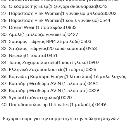
Ο κόσμος της Εδέμ(1 ζευγάρι σκουλαρίκια)0043
Παράσταση Pink Woman(1 γυναικεία μπλούζα)0202
Παράσταση Pink Woman(1 κολιέ γυναικείο) 0544
Dream Wear (1 πορτοφόλι) 0833
Αμαλί(1 μπλούζα γυναικεία) 0427
Σαμαράς Γιώργος BP(4 λίτρα λάδι) 0503
Χατζέλας Γεώργιος(20 ευρώ καύσιμα) 0953
Νεφέλη(1 τούρτα) 0451
Τάσος Ζαχαροπλαστείο(1 κουτί γλυκά) 0907
Ελληνικό Ζαχαροπλαστείο(1 τούρτα) 0826
Κομνιώτη Καμπάρη Ειρήνη(1 λίτρο λάδι) 16 μπλε λαχνός
Καμπάρη Θεοδώρα AVIN (1 πλύσιμο) 0494
Καμπάρη Θεοδώρα AVIN (1 πλύσιμο ) 0829
Symbol (τσάντα σχολική) 0020
Παπαδοπουλος bp Ultimates (1 μπλούζα) 0449
Ευχαριστούμε για την συμμετοχή στην πώληση λαχνών.