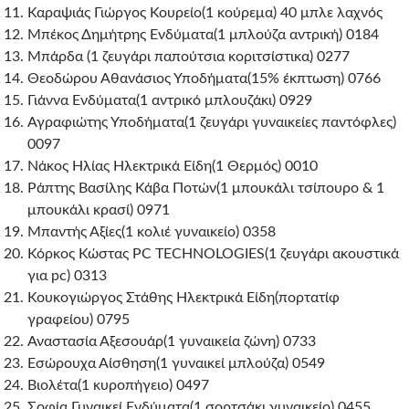
Καραψιάς Γιώργος Κουρείο(1 κούρεμα) 40 μπλε λαχνός
Μπέκος Δημήτρης Ενδύματα(1 μπλούζα αντρική) 0184
Μπάρδα (1 ζευγάρι παπούτσια κοριτσίστικα) 0277
Θεοδώρου Αθανάσιος Υποδήματα(15% έκπτωση) 0766
Γιάννα Ενδύματα(1 αντρικό μπλουζάκι) 0929
Αγραφιώτης Υποδήματα(1 ζευγάρι γυναικείες παντόφλες)
0097
Νάκος Ηλίας Ηλεκτρικά Είδη(1 Θερμός) 0010
Ράπτης Βασίλης Κάβα Ποτών(1 μπουκάλι τσίπουρο & 1
μπουκάλι κρασί) 0971
Μπαντής Αξίες(1 κολιέ γυναικείο) 0358
Κόρκος Κώστας PC TECHNOLOGIES(1 ζευγάρι ακουστικά
για pc) 0313
Κουκογιώργος Στάθης Ηλεκτρικά Είδη(πορτατίφ
γραφείου) 0795
Αναστασία Αξεσουάρ(1 γυναικεία ζώνη) 0733
Εσώρουχα Αίσθηση(1 γυναικεί μπλούζα) 0549
Βιολέτα(1 κυροπήγειο) 0497
Σοφία Γυναικεί Ενδύματα(1 σορτσάκι γυναικείο) 0455