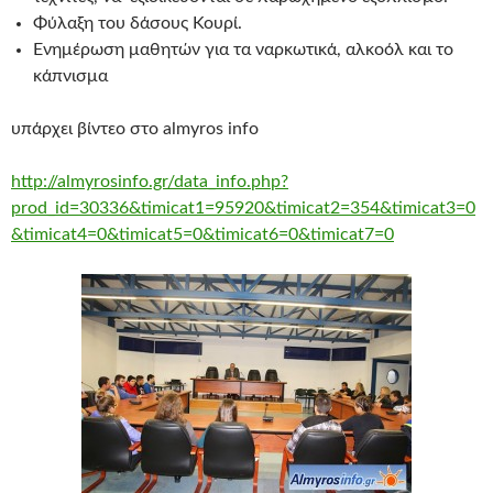
Φύλαξη του δάσους Κουρί.
Ενημέρωση μαθητών για τα ναρκωτικά, αλκοόλ και το
κάπνισμα
υπάρχει βίντεο στο almyros info
http://almyrosinfo.gr/data_info.php?
prod_id=30336&timicat1=95920&timicat2=354&timicat3=0
&timicat4=0&timicat5=0&timicat6=0&timicat7=0