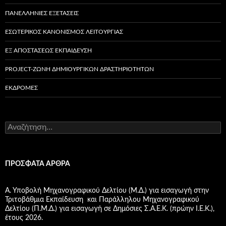
ΠΑΝΕΛΛΗΝΙΕΣ ΕΞΕΤΑΣΕΙΣ
ΕΣΩΤΕΡΙΚΌΣ ΚΑΝΟΝΙΣΜΌΣ ΛΕΙΤΟΥΡΓΊΑΣ
ΕΞ ΑΠΟΣΤΆΣΕΩΣ ΕΚΠΑΊΔΕΥΣΗ
PROJECT-ΖΏΝΗ ΔΗΜΙΟΥΡΓΙΚΏΝ ΔΡΑΣΤΗΡΙΟΤΉΤΩΝ
ΕΚΔΡΟΜΈΣ
Α
ν
α
ζ
ή
ΠΡΌΣΦΑΤΑ ΆΡΘΡΑ
τ
η
σ
Α. Υποβολή Μηχανογραφικού Δελτίου (Μ.Δ.) για εισαγωγή στην
η
Τριτοβάθμια Εκπαίδευση και Παράλληλου Μηχανογραφικού
γ
Δελτίου (Π.Μ.Δ.) για εισαγωγή σε Δημόσιες Σ.Α.Ε.Κ. (πρώην Ι.Ε.Κ.),
ι
έτους 2026.
α