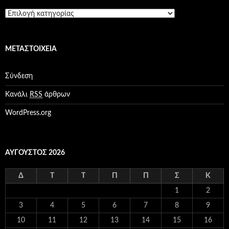
ο
K
α
τ
η
ΜΕΤΑΣΤΟΙΧΕΊΑ
γ
ο
ρ
Σύνδεση
ί
ε
Κανάλι
RSS
άρθρων
ς
WordPress.org
ΑΎΓΟΥΣΤΟΣ 2026
Δ
Τ
Τ
Π
Π
Σ
Κ
1
2
3
4
5
6
7
8
9
10
11
12
13
14
15
16