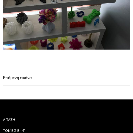
Επόμενη εικόνα
Α ΤΑΞΗ
ΤΟΜΕΙΣ Β->Γ