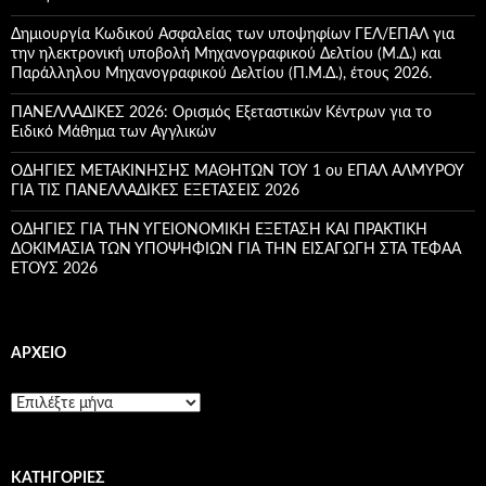
α
:
Δημιουργία Κωδικού Ασφαλείας των υποψηφίων ΓΕΛ/ΕΠΑΛ για
την ηλεκτρονική υποβολή Μηχανογραφικού Δελτίου (Μ.Δ.) και
Παράλληλου Μηχανογραφικού Δελτίου (Π.Μ.Δ.), έτους 2026.
ΠΑΝΕΛΛΑΔΙΚΕΣ 2026: Ορισμός Εξεταστικών Κέντρων για το
Ειδικό Μάθημα των Αγγλικών
ΟΔΗΓΙΕΣ ΜΕΤΑΚΙΝΗΣΗΣ ΜΑΘΗΤΩΝ ΤΟΥ 1 ου ΕΠΑΛ ΑΛΜΥΡΟΥ
ΓΙΑ ΤΙΣ ΠΑΝΕΛΛΑΔΙΚΕΣ ΕΞΕΤΑΣΕΙΣ 2026
ΟΔΗΓΙΕΣ ΓΙΑ ΤΗΝ ΥΓΕΙΟΝΟΜΙΚΗ ΕΞΕΤΑΣΗ ΚΑΙ ΠΡΑΚΤΙΚΗ
ΔΟΚΙΜΑΣΙΑ ΤΩΝ ΥΠΟΨΗΦΙΩΝ ΓΙΑ ΤΗΝ ΕΙΣΑΓΩΓΗ ΣΤΑ ΤΕΦΑΑ
ETOYΣ 2026
ΑΡΧΕΊΟ
Α
ρ
χ
ε
KΑΤΗΓΟΡΊΕΣ
ί