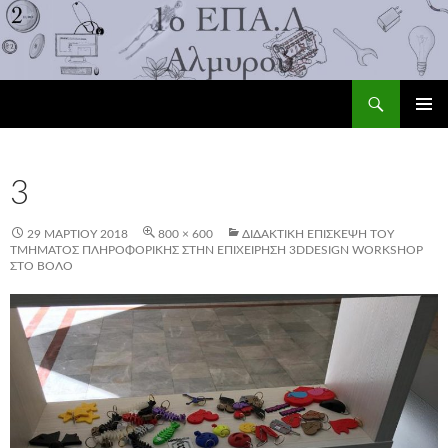
Αναζήτηση
1ο ΕΠΑ.Λ Αλμυρού
ΜΕΤΆΒΑΣΗ
ΚΎΡΙΟ
ΣΕ
ΜΕΝΟΎ
ΠΕΡΙΕΧΌΜΕΝΟ
3
29 ΜΑΡΤΊΟΥ 2018
800 × 600
ΔΙΔΑΚΤΙΚΉ ΕΠΊΣΚΕΨΗ ΤΟΥ
ΤΜΉΜΑΤΟΣ ΠΛΗΡΟΦΟΡΙΚΉΣ ΣΤΗΝ ΕΠΙΧΕΊΡΗΣΗ 3DDESIGN WORKSHOP
ΣΤΟ ΒΌΛΟ