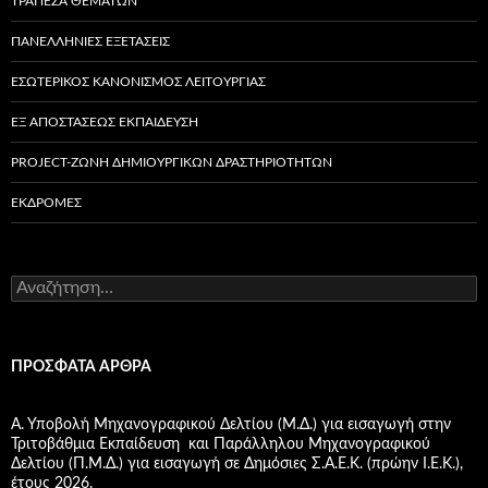
ΤΡΑΠΕΖΑ ΘΕΜΑΤΩΝ
ΠΑΝΕΛΛΗΝΙΕΣ ΕΞΕΤΑΣΕΙΣ
ΕΣΩΤΕΡΙΚΌΣ ΚΑΝΟΝΙΣΜΌΣ ΛΕΙΤΟΥΡΓΊΑΣ
ΕΞ ΑΠΟΣΤΆΣΕΩΣ ΕΚΠΑΊΔΕΥΣΗ
PROJECT-ΖΏΝΗ ΔΗΜΙΟΥΡΓΙΚΏΝ ΔΡΑΣΤΗΡΙΟΤΉΤΩΝ
ΕΚΔΡΟΜΈΣ
Α
ν
α
ζ
ή
ΠΡΌΣΦΑΤΑ ΆΡΘΡΑ
τ
η
σ
Α. Υποβολή Μηχανογραφικού Δελτίου (Μ.Δ.) για εισαγωγή στην
η
Τριτοβάθμια Εκπαίδευση και Παράλληλου Μηχανογραφικού
γ
Δελτίου (Π.Μ.Δ.) για εισαγωγή σε Δημόσιες Σ.Α.Ε.Κ. (πρώην Ι.Ε.Κ.),
ι
έτους 2026.