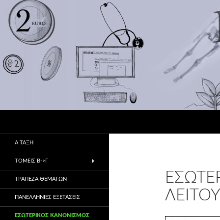
Αναζήτηση
1ο ΕΠΑ.Λ Αλμυρού
Πρώην 1ο & 2ο ΤΕΕ
Α ΤΑΞΗ
ΤΟΜΕΙΣ Β->Γ
ΕΣΩΤΕ
ΤΡΑΠΕΖΑ ΘΕΜΑΤΩΝ
ΛΕΙΤΟΥ
ΠΑΝΕΛΛΗΝΙΕΣ ΕΞΕΤΑΣΕΙΣ
ΕΣΩΤΕΡΙΚΌΣ ΚΑΝΟΝΙΣΜΌΣ