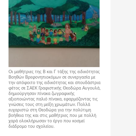
Οι μαθήτριες της Β και Γ τάξης της ειδικότητας
Βοηθών Βρεφονηπιοκόμων σε συνεργασία με
την απόφοιτο της ειδικότητας και σπουδάστρια
φέτος σε ΣΑΕΚ Γραφιστικής Θεοδώρα Αυγουλά,
δημιούργησαν πίνακα ζωγραφικής
αξιοποιώντας παλιό πίνακα, εφαρμόζοντας τις
γνώσεις τους στη μείξη χρωμάτων. Πολλά
ευχαριστώ στη Θεοδώρα για την πολύτιμη
βοήθεια της και στις μαθήτριες που με πολλή
χαρά ολοκλήρωσαν το έργο που κοσμεί
διάδρομο του σχολείου.