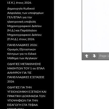
Ι.Ε.Κ.), έτους 2026.
Δημιουργία Κωδικού
Ασφαλείας των υποψηφίων
ΓΕΛ/ΕΠΑΛ για την
ηλεκτρονική υποβολή
Μηχανογραφικού Δελτίου
(Μ.Δ.) και Παράλληλου
Μηχανογραφικού Δελτίου
(Π.Μ.Δ.), έτους 2026.
ΠΑΝΕΛΛΑΔΙΚΕΣ 2026:
Ορισμός Εξεταστικών
Κέντρων για το Ειδικό
Page
1
Μάθημα των Αγγλικών
ΟΔΗΓΙΕΣ ΜΕΤΑΚΙΝΗΣΗΣ
ΜΑΘΗΤΩΝ ΤΟΥ 1 ου ΕΠΑΛ
ΑΛΜΥΡΟΥ ΓΙΑ ΤΙΣ
ΠΑΝΕΛΛΑΔΙΚΕΣ ΕΞΕΤΑΣΕΙΣ
2026
ΟΔΗΓΙΕΣ ΓΙΑ ΤΗΝ
ΥΓΕΙΟΝΟΜΙΚΗ ΕΞΕΤΑΣΗ ΚΑΙ
ΠΡΑΚΤΙΚΗ ΔΟΚΙΜΑΣΙΑ ΤΩΝ
ΥΠΟΨΗΦΙΩΝ ΓΙΑ ΤΗΝ
ΕΙΣΑΓΩΓΗ ΣΤΑ ΤΕΦΑΑ