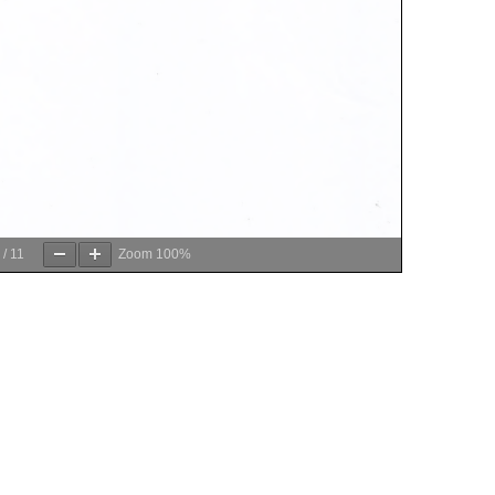
/
11
Zoom
100%