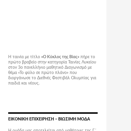
Η ταινία με τίτλο
«Ο Κύκλος της Βίας»
πήρε το
πρώτο βραβείο στην κατηγορία Ταινίες Λυκείου
στον 3ο πανελλήνιο μαθητικό Διαγωνισμό με
θέμα «Το φύλο σε πρώτο πλάνο» που
διοργάνωσε το Διεθνές Φεστιβάλ Ολυμπίας για
παιδιά και νέους.
ΕΙΚΟΝΙΚΉ ΕΠΙΧΕΊΡΗΣΗ – ΒΙΏΣΙΜΗ ΜΌΔΑ
Η ομάδα μας αποτελείται από μαθήτριες της Γ΄