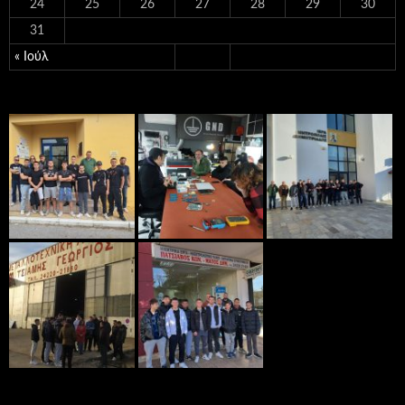
24
25
26
27
28
29
30
31
« Ιούλ