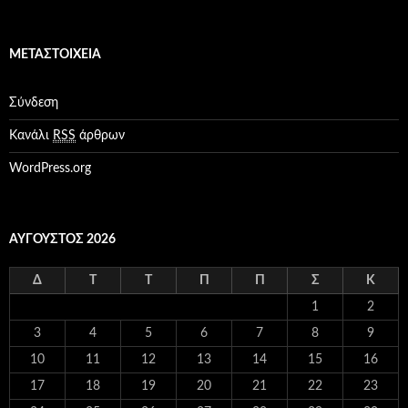
α
τ
η
ΜΕΤΑΣΤΟΙΧΕΊΑ
γ
ο
ρ
Σύνδεση
ί
ε
Κανάλι
RSS
άρθρων
ς
WordPress.org
ΑΎΓΟΥΣΤΟΣ 2026
Δ
Τ
Τ
Π
Π
Σ
Κ
1
2
3
4
5
6
7
8
9
10
11
12
13
14
15
16
17
18
19
20
21
22
23