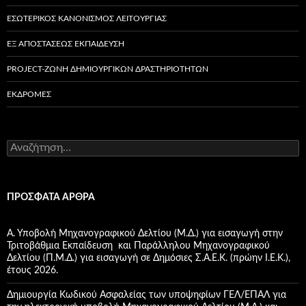
ΕΣΩΤΕΡΙΚΌΣ ΚΑΝΟΝΙΣΜΌΣ ΛΕΙΤΟΥΡΓΊΑΣ
ΕΞ ΑΠΟΣΤΆΣΕΩΣ ΕΚΠΑΊΔΕΥΣΗ
PROJECT-ΖΏΝΗ ΔΗΜΙΟΥΡΓΙΚΏΝ ΔΡΑΣΤΗΡΙΟΤΉΤΩΝ
ΕΚΔΡΟΜΈΣ
Α
ν
α
ζ
ή
ΠΡΌΣΦΑΤΑ ΆΡΘΡΑ
τ
η
σ
Α. Υποβολή Μηχανογραφικού Δελτίου (Μ.Δ.) για εισαγωγή στην
η
Τριτοβάθμια Εκπαίδευση και Παράλληλου Μηχανογραφικού
γ
Δελτίου (Π.Μ.Δ.) για εισαγωγή σε Δημόσιες Σ.Α.Ε.Κ. (πρώην Ι.Ε.Κ.),
ι
έτους 2026.
α
:
Δημιουργία Κωδικού Ασφαλείας των υποψηφίων ΓΕΛ/ΕΠΑΛ για