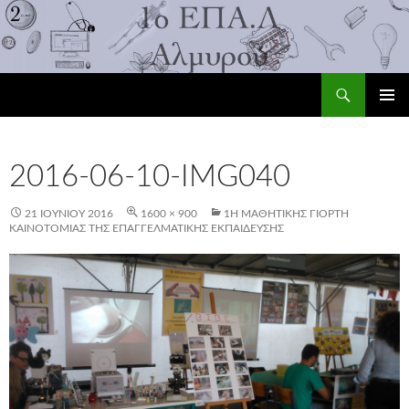
Αναζήτηση
1ο ΕΠΑ.Λ Αλμυρού
ΜΕΤΆΒΑΣΗ
ΚΎΡΙΟ
ΣΕ
ΜΕΝΟΎ
ΠΕΡΙΕΧΌΜΕΝΟ
2016-06-10-IMG040
21 ΙΟΥΝΊΟΥ 2016
1600 × 900
1Η MΑΘΗΤΙΚΉΣ ΓΙΟΡΤΉ
ΚΑΙΝΟΤΟΜΊΑΣ ΤΗΣ ΕΠΑΓΓΕΛΜΑΤΙΚΉΣ ΕΚΠΑΊΔΕΥΣΗΣ