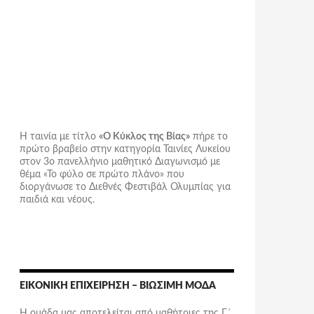
Η ταινία με τίτλο
«Ο Κύκλος της Βίας»
πήρε το
πρώτο βραβείο στην κατηγορία Ταινίες Λυκείου
στον 3ο πανελλήνιο μαθητικό Διαγωνισμό με
θέμα «Το φύλο σε πρώτο πλάνο» που
διοργάνωσε το Διεθνές Φεστιβάλ Ολυμπίας για
παιδιά και νέους.
ΕΙΚΟΝΙΚΉ ΕΠΙΧΕΊΡΗΣΗ – ΒΙΏΣΙΜΗ ΜΌΔΑ
Η ομάδα μας αποτελείται από μαθήτριες της Γ΄