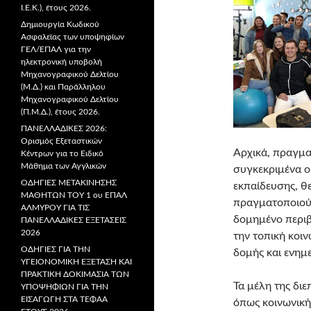
Ι.Ε.Κ.), έτους 2026.
Δημιουργία Κωδικού
Ασφαλείας των υποψηφίων
ΓΕΛ/ΕΠΑΛ για την
ηλεκτρονική υποβολή
Μηχανογραφικού Δελτίου
(Μ.Δ.) και Παράλληλου
Μηχανογραφικού Δελτίου
(Π.Μ.Δ.), έτους 2026.
ΠΑΝΕΛΛΑΔΙΚΕΣ 2026:
Ορισμός Εξεταστικών
Αρχικά, πραγμα
Κέντρων για το Ειδικό
Μάθημα των Αγγλικών
συγκεκριμένα ο
ΟΔΗΓΙΕΣ ΜΕΤΑΚΙΝΗΣΗΣ
εκπαίδευσης, θ
ΜΑΘΗΤΩΝ ΤΟΥ 1 ου ΕΠΑΛ
πραγματοποιούν
ΑΛΜΥΡΟΥ ΓΙΑ ΤΙΣ
δομημένο περιβ
ΠΑΝΕΛΛΑΔΙΚΕΣ ΕΞΕΤΑΣΕΙΣ
2026
την τοπική κοι
ΟΔΗΓΙΕΣ ΓΙΑ ΤΗΝ
δομής και ενημ
ΥΓΕΙΟΝΟΜΙΚΗ ΕΞΕΤΑΣΗ ΚΑΙ
ΠΡΑΚΤΙΚΗ ΔΟΚΙΜΑΣΙΑ ΤΩΝ
Τα μέλη της δι
ΥΠΟΨΗΦΙΩΝ ΓΙΑ ΤΗΝ
ΕΙΣΑΓΩΓΗ ΣΤΑ ΤΕΦΑΑ
όπως κοινωνική