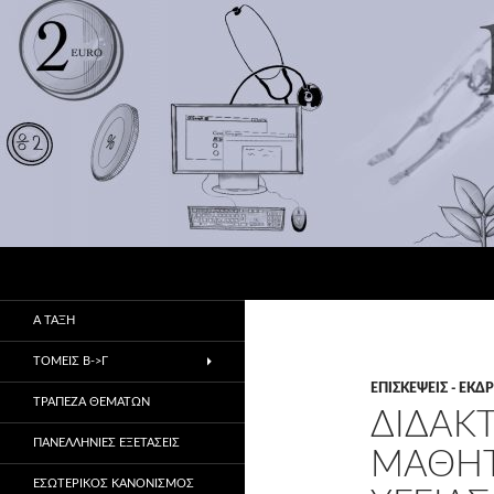
Αναζήτηση
1ο ΕΠΑ.Λ Αλμυρού
Πρώην 1ο & 2ο ΤΕΕ
Α ΤΑΞΗ
ΤΟΜΕΙΣ Β->Γ
ΕΠΙΣΚΈΨΕΙΣ - ΕΚ
ΤΡΑΠΕΖΑ ΘΕΜΑΤΩΝ
ΔΙΔΑΚ
ΠΑΝΕΛΛΗΝΙΕΣ ΕΞΕΤΑΣΕΙΣ
ΜΑΘΗΤ
ΕΣΩΤΕΡΙΚΌΣ ΚΑΝΟΝΙΣΜΌΣ