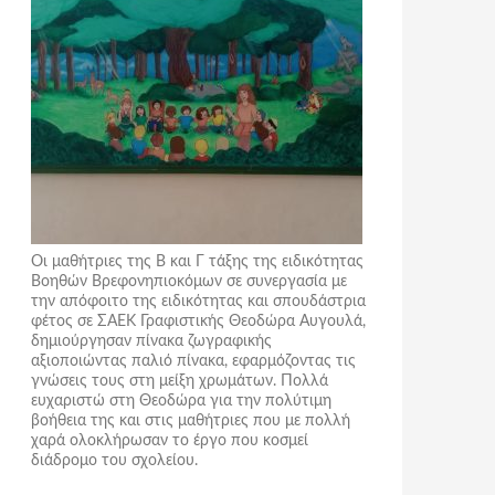
Οι μαθήτριες της Β και Γ τάξης της ειδικότητας
Βοηθών Βρεφονηπιοκόμων σε συνεργασία με
την απόφοιτο της ειδικότητας και σπουδάστρια
φέτος σε ΣΑΕΚ Γραφιστικής Θεοδώρα Αυγουλά,
δημιούργησαν πίνακα ζωγραφικής
αξιοποιώντας παλιό πίνακα, εφαρμόζοντας τις
γνώσεις τους στη μείξη χρωμάτων. Πολλά
ευχαριστώ στη Θεοδώρα για την πολύτιμη
βοήθεια της και στις μαθήτριες που με πολλή
χαρά ολοκλήρωσαν το έργο που κοσμεί
διάδρομο του σχολείου.