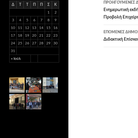
ΠΡΟΗΓΟΎΜΕΝΕΣ Δ
Δ
Τ
Τ
Π
Π
Σ
Κ
Πλοήγησ
Ενημερωτική εκδή
1
2
Προβολή Επιχείρ
3
4
5
6
7
8
9
άρθρων
10
11
12
13
14
15
16
ΕΠΌΜΕΝΕΣ ΔΗΜΟΣ
17
18
19
20
21
22
23
Διδακτική Επίσκε
24
25
26
27
28
29
30
31
« Ιούλ