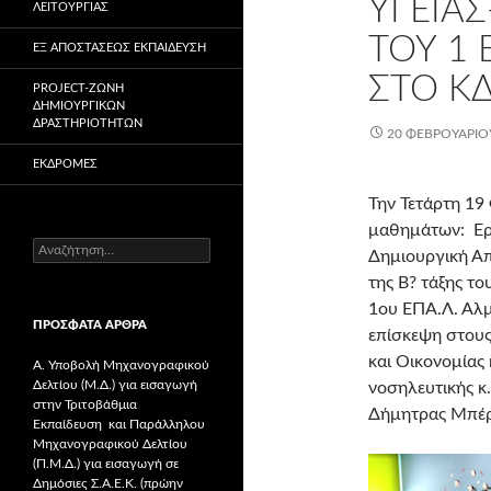
ΥΓΕΊΑΣ
ΛΕΙΤΟΥΡΓΊΑΣ
ΤΟΥ 1
ΕΞ ΑΠΟΣΤΆΣΕΩΣ ΕΚΠΑΊΔΕΥΣΗ
ΣΤΟ Κ
PROJECT-ΖΏΝΗ
ΔΗΜΙΟΥΡΓΙΚΏΝ
ΔΡΑΣΤΗΡΙΟΤΉΤΩΝ
20 ΦΕΒΡΟΥΑΡΊΟ
ΕΚΔΡΟΜΈΣ
Την Τετάρτη 19
μαθημάτων: Εργ
Α
Δημιουργική Απ
ν
της Β? τάξης το
α
ζ
1ου ΕΠΑ.Λ. Αλ
ΠΡΌΣΦΑΤΑ ΆΡΘΡΑ
ή
επίσκεψη στους
τ
και Οικονομίας
Α. Υποβολή Μηχανογραφικού
η
Δελτίου (Μ.Δ.) για εισαγωγή
σ
νοσηλευτικής κ
στην Τριτοβάθμια
η
Δήμητρας Μπέρ
Εκπαίδευση και Παράλληλου
γ
Μηχανογραφικού Δελτίου
ι
(Π.Μ.Δ.) για εισαγωγή σε
α
Δημόσιες Σ.Α.Ε.Κ. (πρώην
: