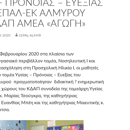
- ΠΡΌΝΟΙΑΣ – ΕΥΕΞΊΑΣ
 ΕΠΑΛ-ΕΚ ΑΛΜΥΡΟΎ
ΔΑΠ ΑΜΕΑ «ΑΓΩΓΉ»
Υ 2020
1EPAL-ALMYR
 Φεβρουαρίου 2020 στα πλαίσια των
ασιακό περιβάλλον τομέα, Νοσηλευτική Ι και
ασχόληση στη Προσχολική Ηλικία Ι, οι μαθητές
υ τομέα Υγείας – Πρόνοιας – Ευεξίας του
μυρού πραγματοποίησαν διδακτική ? ενημερωτική
 χώρους του ΚΔΑΠ συνοδεία της τομεάρχη Υγείας
 κ. Μαρίας Τσούγκρα, της καθηγήτριας
. Ευανθίας Μπέη και της καθηγήτριας Μαιευτικής κ.
τσα.