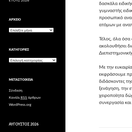
ETOYΣ 2026
δασκάλα ειδική
γυμναστής ειδι
προσωπικό ανα
ΑΡΧΕΊΟ
ατόμων με αναπ
Α
ρ
Τέλος, όλα όσα
χ
ακολουθήσει δι
ε
KΑΤΗΓΟΡΊΕΣ
ί
Διεπιστημονική
ο
K
α
Με την ευκαιρί
τ
εκφράσουμε προ
η
ΜΕΤΑΣΤΟΙΧΕΊΑ
διδάσκοντες της
γ
ο
ξενάγηση, την 
Σύνδεση
ρ
χειροποίητα δώ
ί
Κανάλι
RSS
άρθρων
συνεργασία και
ε
WordPress.org
ς
ΑΎΓΟΥΣΤΟΣ 2026