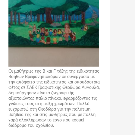
Οι μαθήτριες της Β και Γ τάξης της ειδικότητας
Βοηθών Βρεφονηπιοκόμων σε συνεργασία με
την απόφοιτο της ειδικότητας και σπουδάστρια
φέτος σε ΣΑΕΚ Γραφιστικής Θεοδώρα Αυγουλά,
δημιούργησαν πίνακα ζωγραφικής
αξιοποιώντας παλιό πίνακα, εφαρμόζοντας τις
γνώσεις τους στη μείξη χρωμάτων. Πολλά
ευχαριστώ στη Θεοδώρα για την πολύτιμη
βοήθεια της και στις μαθήτριες που με πολλή
χαρά ολοκλήρωσαν το έργο που κοσμεί
διάδρομο του σχολείου.