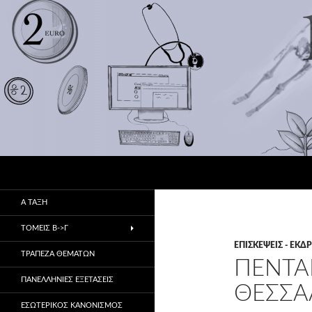
Αναζήτηση
1ο ΕΠΑ.Λ Αλμυρού
Πρώην 1ο & 2ο ΤΕΕ
Α ΤΑΞΗ
ΤΟΜΕΙΣ Β->Γ
ΕΠΙΣΚΈΨΕΙΣ - ΕΚ
ΤΡΑΠΕΖΑ ΘΕΜΑΤΩΝ
ΠΕΝΤΑ
ΠΑΝΕΛΛΗΝΙΕΣ ΕΞΕΤΑΣΕΙΣ
ΘΕΣΣΑ
ΕΣΩΤΕΡΙΚΌΣ ΚΑΝΟΝΙΣΜΌΣ