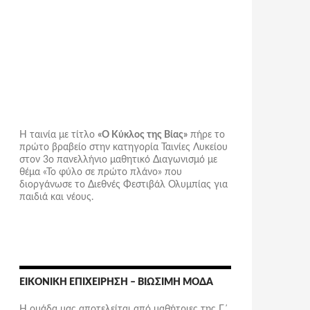
Η ταινία με τίτλο
«Ο Κύκλος της Βίας»
πήρε το
πρώτο βραβείο στην κατηγορία Ταινίες Λυκείου
στον 3ο πανελλήνιο μαθητικό Διαγωνισμό με
θέμα «Το φύλο σε πρώτο πλάνο» που
διοργάνωσε το Διεθνές Φεστιβάλ Ολυμπίας για
παιδιά και νέους.
ΕΙΚΟΝΙΚΉ ΕΠΙΧΕΊΡΗΣΗ – ΒΙΏΣΙΜΗ ΜΌΔΑ
Η ομάδα μας αποτελείται από μαθήτριες της Γ΄