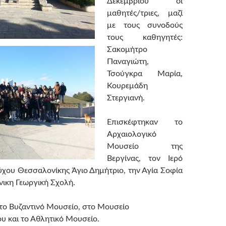
Δεκεμβρίου οι
μαθητές/τριες, μαζί
με τους συνοδούς
τους καθηγητές:
Σακομήτρο
Παναγιώτη,
Τσούγκρα Μαρία,
Κουρεμάδη
Στεργιανή.
Επισκέφτηκαν το
Αρχαιολογικό
Μουσείο της
Βεργίνας, τον Ιερό
χου Θεσσαλονίκης Άγιο Δημήτριο, την Αγία Σοφία
νικη Γεωργική Σχολή.
ο Βυζαντινό Μουσείο, στο Μουσείο
 και το Αθλητικό Μουσείο.