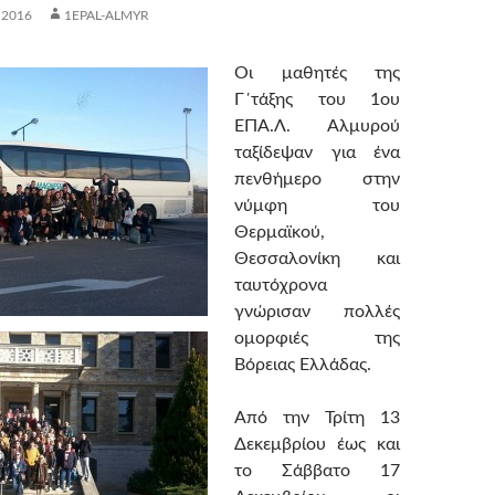
 2016
1EPAL-ALMYR
Οι μαθητές της
Γ΄τάξης του 1ου
ΕΠΑ.Λ. Αλμυρού
ταξίδεψαν για ένα
πενθήμερο στην
νύμφη του
Θερμαϊκού,
Θεσσαλονίκη και
ταυτόχρονα
γνώρισαν πολλές
ομορφιές της
Βόρειας Ελλάδας.
Από την Τρίτη 13
Δεκεμβρίου έως και
το Σάββατο 17