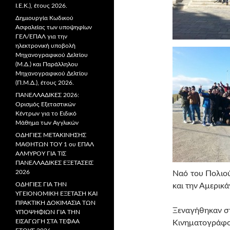
Ι.Ε.Κ.), έτους 2026.
Δημιουργία Κωδικού
Ασφαλείας των υποψηφίων
ΓΕΛ/ΕΠΑΛ για την
ηλεκτρονική υποβολή
Μηχανογραφικού Δελτίου
(Μ.Δ.) και Παράλληλου
Μηχανογραφικού Δελτίου
(Π.Μ.Δ.), έτους 2026.
ΠΑΝΕΛΛΑΔΙΚΕΣ 2026:
Ορισμός Εξεταστικών
Κέντρων για το Ειδικό
Μάθημα των Αγγλικών
ΟΔΗΓΙΕΣ ΜΕΤΑΚΙΝΗΣΗΣ
ΜΑΘΗΤΩΝ ΤΟΥ 1 ου ΕΠΑΛ
ΑΛΜΥΡΟΥ ΓΙΑ ΤΙΣ
ΠΑΝΕΛΛΑΔΙΚΕΣ ΕΞΕΤΑΣΕΙΣ
2026
Ναό του Πολιού
ΟΔΗΓΙΕΣ ΓΙΑ ΤΗΝ
και την Αμερικά
ΥΓΕΙΟΝΟΜΙΚΗ ΕΞΕΤΑΣΗ ΚΑΙ
ΠΡΑΚΤΙΚΗ ΔΟΚΙΜΑΣΙΑ ΤΩΝ
Ξεναγήθηκαν στ
ΥΠΟΨΗΦΙΩΝ ΓΙΑ ΤΗΝ
ΕΙΣΑΓΩΓΗ ΣΤΑ ΤΕΦΑΑ
Κινηματογράφου