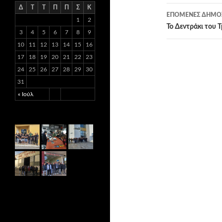
Δ
Τ
Τ
Π
Π
Σ
Κ
άρθρων
ΕΠΌΜΕΝΕΣ ΔΗΜΟΣ
1
2
Το Δεντράκι του
3
4
5
6
7
8
9
10
11
12
13
14
15
16
17
18
19
20
21
22
23
24
25
26
27
28
29
30
31
« Ιούλ