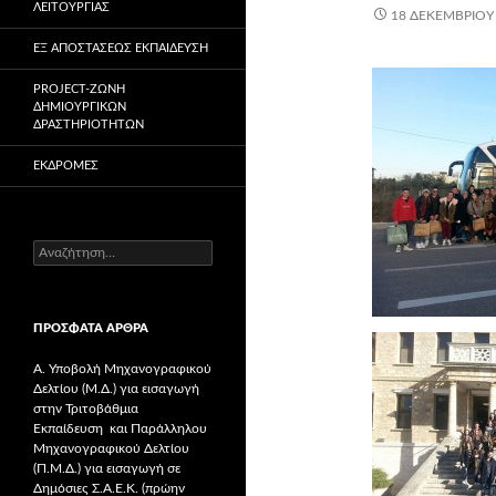
ΛΕΙΤΟΥΡΓΊΑΣ
18 ΔΕΚΕΜΒΡΊΟΥ
ΕΞ ΑΠΟΣΤΆΣΕΩΣ ΕΚΠΑΊΔΕΥΣΗ
PROJECT-ΖΏΝΗ
ΔΗΜΙΟΥΡΓΙΚΏΝ
ΔΡΑΣΤΗΡΙΟΤΉΤΩΝ
ΕΚΔΡΟΜΈΣ
Α
ν
α
ζ
ΠΡΌΣΦΑΤΑ ΆΡΘΡΑ
ή
τ
Α. Υποβολή Μηχανογραφικού
η
Δελτίου (Μ.Δ.) για εισαγωγή
σ
στην Τριτοβάθμια
η
Εκπαίδευση και Παράλληλου
γ
Μηχανογραφικού Δελτίου
ι
(Π.Μ.Δ.) για εισαγωγή σε
α
Δημόσιες Σ.Α.Ε.Κ. (πρώην
: