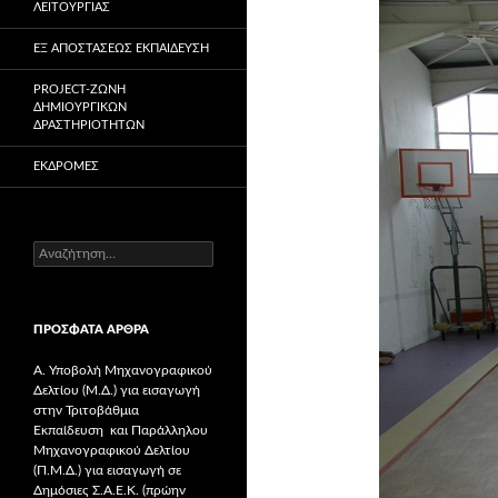
ΛΕΙΤΟΥΡΓΊΑΣ
ΕΞ ΑΠΟΣΤΆΣΕΩΣ ΕΚΠΑΊΔΕΥΣΗ
PROJECT-ΖΏΝΗ
ΔΗΜΙΟΥΡΓΙΚΏΝ
ΔΡΑΣΤΗΡΙΟΤΉΤΩΝ
ΕΚΔΡΟΜΈΣ
Α
ν
α
ζ
ΠΡΌΣΦΑΤΑ ΆΡΘΡΑ
ή
τ
Α. Υποβολή Μηχανογραφικού
η
Δελτίου (Μ.Δ.) για εισαγωγή
σ
στην Τριτοβάθμια
η
Εκπαίδευση και Παράλληλου
γ
Μηχανογραφικού Δελτίου
ι
(Π.Μ.Δ.) για εισαγωγή σε
α
Δημόσιες Σ.Α.Ε.Κ. (πρώην
: