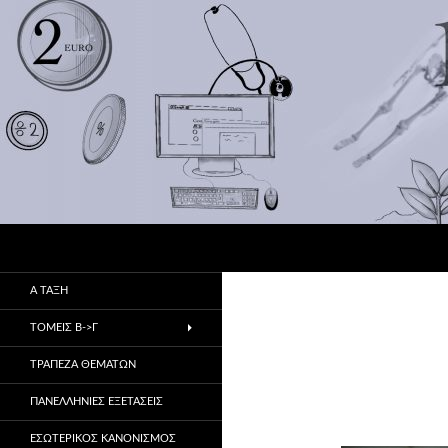
Αναζήτηση
1ο ΕΠΑ.Λ Αλμυρού
Πρώην 1ο & 2ο ΤΕΕ
Α ΤΑΞΗ
ΤΟΜΕΙΣ Β->Γ
ΤΡΑΠΕΖΑ ΘΕΜΑΤΩΝ
ΠΑΝΕΛΛΗΝΙΕΣ ΕΞΕΤΑΣΕΙΣ
ΕΣΩΤΕΡΙΚΌΣ ΚΑΝΟΝΙΣΜΌΣ