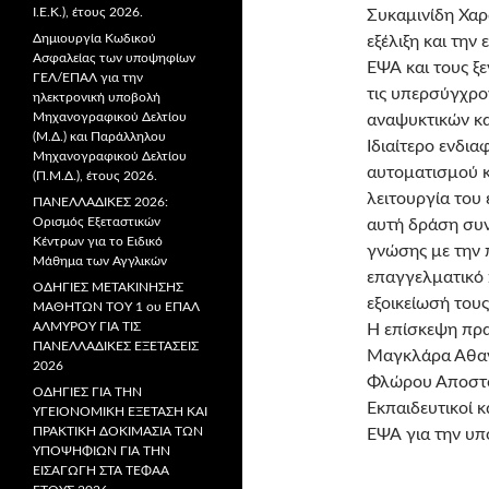
Ι.Ε.Κ.), έτους 2026.
Συκαμινίδη Χαρ
Δημιουργία Κωδικού
εξέλιξη και την
Ασφαλείας των υποψηφίων
ΕΨΑ και τους ξ
ΓΕΛ/ΕΠΑΛ για την
τις υπερσύγχρο
ηλεκτρονική υποβολή
Μηχανογραφικού Δελτίου
αναψυκτικών κα
(Μ.Δ.) και Παράλληλου
Ιδιαίτερο ενδι
Μηχανογραφικού Δελτίου
αυτοματισμού κ
(Π.Μ.Δ.), έτους 2026.
λειτουργία του
ΠΑΝΕΛΛΑΔΙΚΕΣ 2026:
Ορισμός Εξεταστικών
αυτή δράση συν
Κέντρων για το Ειδικό
γνώσης με την 
Μάθημα των Αγγλικών
επαγγελματικό
ΟΔΗΓΙΕΣ ΜΕΤΑΚΙΝΗΣΗΣ
εξοικείωσή τους
ΜΑΘΗΤΩΝ ΤΟΥ 1 ου ΕΠΑΛ
ΑΛΜΥΡΟΥ ΓΙΑ ΤΙΣ
Η επίσκεψη πρα
ΠΑΝΕΛΛΑΔΙΚΕΣ ΕΞΕΤΑΣΕΙΣ
Μαγκλάρα Αθαν
2026
Φλώρου Αποστο
ΟΔΗΓΙΕΣ ΓΙΑ ΤΗΝ
Εκπαιδευτικοί 
ΥΓΕΙΟΝΟΜΙΚΗ ΕΞΕΤΑΣΗ ΚΑΙ
ΠΡΑΚΤΙΚΗ ΔΟΚΙΜΑΣΙΑ ΤΩΝ
ΕΨΑ για την υπ
ΥΠΟΨΗΦΙΩΝ ΓΙΑ ΤΗΝ
ΕΙΣΑΓΩΓΗ ΣΤΑ ΤΕΦΑΑ