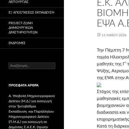
Ε.Κ. Α
ΛΕΙΤΟΥΡΓΊΑΣ
ΒΙΟΜΗ
ΕΞ ΑΠΟΣΤΆΣΕΩΣ ΕΚΠΑΊΔΕΥΣΗ
ΕΨΑ Α.
PROJECT-ΖΏΝΗ
ΔΗΜΙΟΥΡΓΙΚΏΝ
ΔΡΑΣΤΗΡΙΟΤΉΤΩΝ
11 ΜΑΪ́ΟΥ 2026
ΕΚΔΡΟΜΈΣ
Την Πέμπτη 7 Μα
τομέα Ηλεκτρολ
μαθητές της Γ’ 
Α
ν
Ψύξης, Αερισμο
α
της ΕΨΑ στην Α
ζ
ΠΡΌΣΦΑΤΑ ΆΡΘΡΑ
ή
τ
Στόχος της επί
Α. Υποβολή Μηχανογραφικού
η
μαθησιακές εμπ
Δελτίου (Μ.Δ.) για εισαγωγή
σ
βιομηχανικών α
στην Τριτοβάθμια
η
Εκπαίδευση και Παράλληλου
γ
διαδικασία και 
Μηχανογραφικού Δελτίου
ι
επιχειρηματικής
(Π.Μ.Δ.) για εισαγωγή σε
α
Κατά τη διάρκει
Δημόσιες Σ.Α.Ε.Κ. (πρώην
: