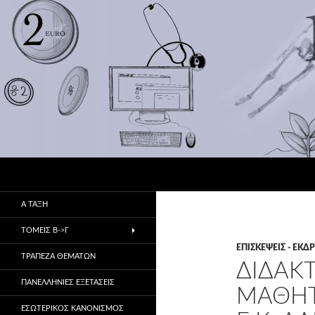
Αναζήτηση
1ο ΕΠΑ.Λ Αλμυρού
Πρώην 1ο & 2ο ΤΕΕ
Α ΤΑΞΗ
ΤΟΜΕΙΣ Β->Γ
ΕΠΙΣΚΈΨΕΙΣ - ΕΚ
ΤΡΑΠΕΖΑ ΘΕΜΑΤΩΝ
ΔΙΔΑΚ
ΠΑΝΕΛΛΗΝΙΕΣ ΕΞΕΤΑΣΕΙΣ
ΜΑΘΗΤΏ
ΕΣΩΤΕΡΙΚΌΣ ΚΑΝΟΝΙΣΜΌΣ