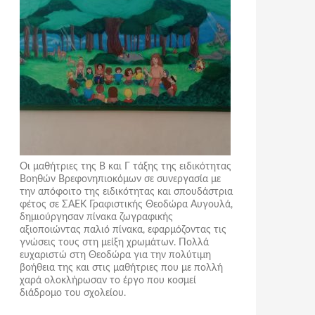
Οι μαθήτριες της Β και Γ τάξης της ειδικότητας
Βοηθών Βρεφονηπιοκόμων σε συνεργασία με
την απόφοιτο της ειδικότητας και σπουδάστρια
φέτος σε ΣΑΕΚ Γραφιστικής Θεοδώρα Αυγουλά,
δημιούργησαν πίνακα ζωγραφικής
αξιοποιώντας παλιό πίνακα, εφαρμόζοντας τις
γνώσεις τους στη μείξη χρωμάτων. Πολλά
ευχαριστώ στη Θεοδώρα για την πολύτιμη
βοήθεια της και στις μαθήτριες που με πολλή
χαρά ολοκλήρωσαν το έργο που κοσμεί
διάδρομο του σχολείου.