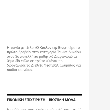
Η ταινία με τίτλο
«Ο Κύκλος της Βίας»
πήρε το
πρώτο βραβείο στην κατηγορία Ταινίες Λυκείου
στον 3ο πανελλήνιο μαθητικό Διαγωνισμό με
θέμα «Το φύλο σε πρώτο πλάνο» που
διοργάνωσε το Διεθνές Φεστιβάλ Ολυμπίας για
παιδιά και νέους.
ΕΙΚΟΝΙΚΉ ΕΠΙΧΕΊΡΗΣΗ – ΒΙΏΣΙΜΗ ΜΌΔΑ
Η ομάδα μας αποτελείται από μαθήτριες της Γ΄