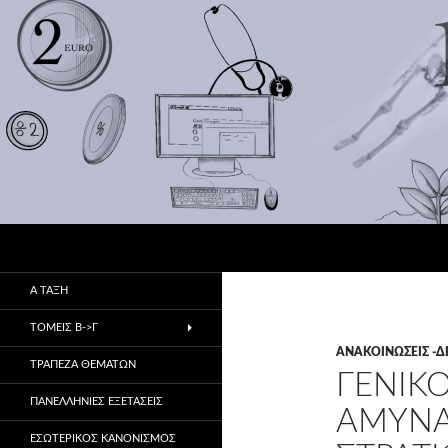
Αναζήτηση
1ο ΕΠΑ.Λ Αλμυρού
Πρώην 1ο & 2ο ΤΕΕ
Α ΤΑΞΗ
ΤΟΜΕΙΣ Β->Γ
ΑΝΑΚΟΙΝΏΣΕΙΣ -Δ
ΤΡΑΠΕΖΑ ΘΕΜΑΤΩΝ
ΓΕΝΙΚΟ
ΠΑΝΕΛΛΗΝΙΕΣ ΕΞΕΤΑΣΕΙΣ
ΑΜΥΝΑ
ΕΣΩΤΕΡΙΚΌΣ ΚΑΝΟΝΙΣΜΌΣ