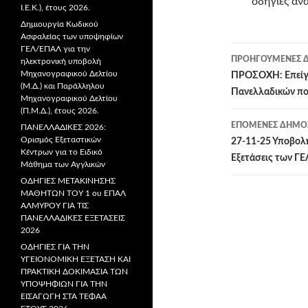
οδηγίες αν
Ι.Ε.Κ.), έτους 2026.
Δημιουργία Κωδικού
Ασφαλείας των υποψηφίων
ΓΕΛ/ΕΠΑΛ για την
ΠΡΟΗΓΟΎΜΕΝΕΣ Δ
ηλεκτρονική υποβολή
Μηχανογραφικού Δελτίου
Πλοήγησ
ΠΡΟΣΟΧΗ: Επείγε
(Μ.Δ.) και Παράλληλου
Πανελλαδικών πο
Μηχανογραφικού Δελτίου
άρθρων
(Π.Μ.Δ.), έτους 2026.
ΕΠΌΜΕΝΕΣ ΔΗΜΟΣ
ΠΑΝΕΛΛΑΔΙΚΕΣ 2026:
Ορισμός Εξεταστικών
27-11-25 Υποβολ
Κέντρων για το Ειδικό
Εξετάσεις των ΓΕ
Μάθημα των Αγγλικών
ΟΔΗΓΙΕΣ ΜΕΤΑΚΙΝΗΣΗΣ
ΜΑΘΗΤΩΝ ΤΟΥ 1 ου ΕΠΑΛ
ΑΛΜΥΡΟΥ ΓΙΑ ΤΙΣ
ΠΑΝΕΛΛΑΔΙΚΕΣ ΕΞΕΤΑΣΕΙΣ
2026
ΟΔΗΓΙΕΣ ΓΙΑ ΤΗΝ
ΥΓΕΙΟΝΟΜΙΚΗ ΕΞΕΤΑΣΗ ΚΑΙ
ΠΡΑΚΤΙΚΗ ΔΟΚΙΜΑΣΙΑ ΤΩΝ
ΥΠΟΨΗΦΙΩΝ ΓΙΑ ΤΗΝ
ΕΙΣΑΓΩΓΗ ΣΤΑ ΤΕΦΑΑ