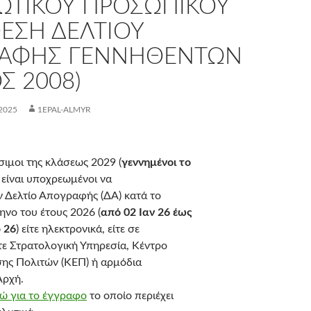
ΙΩΤΙΚΟΎ ΠΡΟΣΩΠΙΚΟΎ
ΘΕΣΗ ΔΕΛΤΊΟΥ
ΑΦΉΣ ΓΕΝΝΗΘΈΝΤΩΝ
Σ 2008)
2025
1EPAL-ALMYR
σιμοι της κλάσεως 2029 (
γεννημένοι το
, είναι υποχρεωμένοι να
 Δελτίο Απογραφής (ΔΑ) κατά το
ηνο του έτους 2026 (
από 02 Ιαν 26 έως
 26
) είτε ηλεκτρονικά, είτε σε
ε Στρατολογική Υπηρεσία, Κέντρο
ης Πολιτών (ΚΕΠ) ή αρμόδια
Αρχή.
ώ για το έγγραφο
το οποίο περιέχει