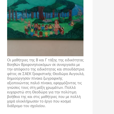
Οι μαθήτριες της Β και Γ τάξης της ειδικότητας
Βοηθών Βρεφονηπιοκόμων σε συνεργασία με
την απόφοιτο της ειδικότητας και σπουδάστρια
φέτος σε ΣΑΕΚ Γραφιστικής Θεοδώρα Αυγουλά,
δημιούργησαν πίνακα ζωγραφικής
αξιοποιώντας παλιό πίνακα, εφαρμόζοντας τις
γνώσεις τους στη μείξη χρωμάτων. Πολλά
ευχαριστώ στη Θεοδώρα για την πολύτιμη
βοήθεια της και στις μαθήτριες που με πολλή
χαρά ολοκλήρωσαν το έργο που κοσμεί
διάδρομο του σχολείου.