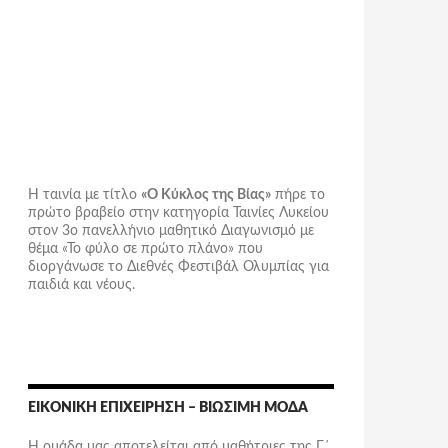
Η ταινία με τίτλο
«Ο Κύκλος της Βίας»
πήρε το
πρώτο βραβείο στην κατηγορία Ταινίες Λυκείου
στον 3ο πανελλήνιο μαθητικό Διαγωνισμό με
θέμα «Το φύλο σε πρώτο πλάνο» που
διοργάνωσε το Διεθνές Φεστιβάλ Ολυμπίας για
παιδιά και νέους.
ΕΙΚΟΝΙΚΉ ΕΠΙΧΕΊΡΗΣΗ – ΒΙΏΣΙΜΗ ΜΌΔΑ
Η ομάδα μας αποτελείται από μαθήτριες της Γ΄