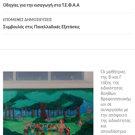
Πλοήγηση
Οδηγίες για την εισαγωγή στα Τ.Ε.Φ.Α.Α
άρθρων
ΕΠΌΜΕΝΕΣ ΔΗΜΟΣΙΕΎΣΕΙΣ
Συμβουλές στις Πανελλαδικές Εξετάσεις
Οι μαθήτριες
της Β και Γ
τάξης της
ειδικότητας
Βοηθών
Βρεφονηπιοκόμ
ων σε
συνεργασία με
την απόφοιτο
της ειδικότητας
και
σπουδάστρια