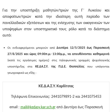
Για την υποστήριξη μαθητών/τριών της Γ΄ Λυκείου και
αποφοίτων/τριών κατά την ιδιαίτερη αυτή περίοδο των
πανελλαδικών εξετάσεων και της ενίσχυσης των οικογενειών των
υποψηφίων στον υποστηρικτικό τους ρόλο κατά το διάστημα
αυτό:
Οι ενδιαφερόμενοι μπορούν από
Δευτέρα 12/5/2025 έως Παρασκευή
27/6/2025 και ώρες 09:00π.μ.- 13:00μ.μ., να απευθύνονται καθημερινά
(κατά τις εργάσιμες ημέρες) στις τηλεφωνικές γραμμές ψυχολογικής
υποστήριξης στα
ΚΕ.ΔΑ.Σ.Υ. της Π.Δ.Ε. Θεσσαλίας
που υπάγονται
γεωγραφικά ως εξής :
ΚΕ.Δ.Α.Σ.Υ. Καρδίτσας
Τηλέφωνα Επικοινωνίας: 2441079891-2 και 2441075453
email
:
mail
@
kedasy
.
kar
.
sch
.
gr
από Δευτέρα έως Παρασκευή