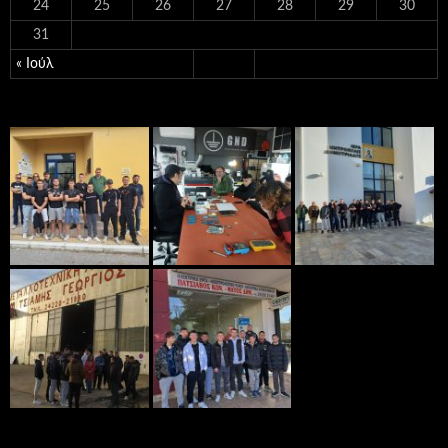
24
25
26
27
28
29
30
31
« Ιούλ