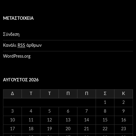
α
τ
η
ΜΕΤΑΣΤΟΙΧΕΊΑ
γ
ο
ρ
Σύνδεση
ί
ε
Κανάλι
RSS
άρθρων
ς
WordPress.org
ΑΎΓΟΥΣΤΟΣ 2026
Δ
Τ
Τ
Π
Π
Σ
Κ
1
2
3
4
5
6
7
8
9
10
11
12
13
14
15
16
17
18
19
20
21
22
23