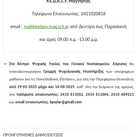
ΚΕ.Δ.Α.Σ.Υ.
Μαγνησίας
Τηλέφωνο Επικοινωνίας: 2421020818
email
:
mail
@
kedasy
.
mag
.
sch
.
gr
από Δευτέρα έως Παρασκευή
και ώρες 09.00 π.μ. -13.00 μ.μ.
Στο Κέντρο Ψυχικής Υγείας του Γενικού Νοσοκομείου Λάρισας
θα
επαναλειτουργήσει
Γραμμή Ψυχολογικής Υποστήριξης
των υποψηφίων
μαθητών για τις Πανελλαδικές Εξετάσεις για όλη την Περιφέρεια Θεσσαλίας
από 29-05-2025 μέχρι και 16-06-2025
, καθ’ όλη την διάρκεια της ημέρας,
στα
τηλέφωνα επικοινωνίας: 2410 611002, 2410 611004, 2410 669221
και
email
επικοινωνίας:
kpsylar
@
gmail
.
com
ΠΡΟΗΓΟΎΜΕΝΕΣ ΔΗΜΟΣΙΕΎΣΕΙΣ