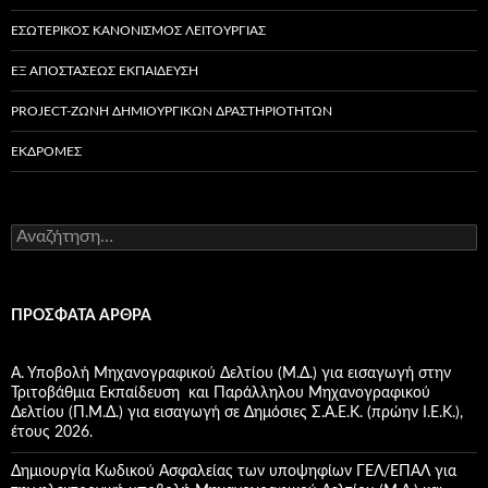
ΕΣΩΤΕΡΙΚΌΣ ΚΑΝΟΝΙΣΜΌΣ ΛΕΙΤΟΥΡΓΊΑΣ
ΕΞ ΑΠΟΣΤΆΣΕΩΣ ΕΚΠΑΊΔΕΥΣΗ
PROJECT-ΖΏΝΗ ΔΗΜΙΟΥΡΓΙΚΏΝ ΔΡΑΣΤΗΡΙΟΤΉΤΩΝ
ΕΚΔΡΟΜΈΣ
Α
ν
α
ζ
ή
ΠΡΌΣΦΑΤΑ ΆΡΘΡΑ
τ
η
σ
Α. Υποβολή Μηχανογραφικού Δελτίου (Μ.Δ.) για εισαγωγή στην
η
Τριτοβάθμια Εκπαίδευση και Παράλληλου Μηχανογραφικού
γ
Δελτίου (Π.Μ.Δ.) για εισαγωγή σε Δημόσιες Σ.Α.Ε.Κ. (πρώην Ι.Ε.Κ.),
ι
έτους 2026.
α
:
Δημιουργία Κωδικού Ασφαλείας των υποψηφίων ΓΕΛ/ΕΠΑΛ για