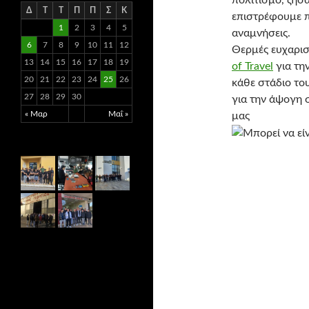
πολιτισμό, ζήσα
Δ
Τ
Τ
Π
Π
Σ
Κ
επιστρέφουμε π
1
2
3
4
5
αναμνήσεις.
6
7
8
9
10
11
12
Θερμές ευχαρισ
13
14
15
16
17
18
19
of Travel
για τη
20
21
22
23
24
25
26
κάθε στάδιο του
27
28
29
30
για την άψογη 
« Μαρ
Μαΐ »
μας