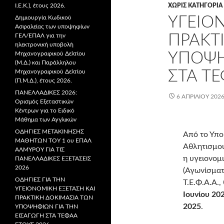
Ι.Ε.Κ.), έτους 2026.
ΧΩΡΊΣ ΚΑΤΗΓΟΡΊΑ
ΥΓΕΙΟ
Δημιουργία Κωδικού
Ασφαλείας των υποψηφίων
ΠΡΑΚΤ
ΓΕΛ/ΕΠΑΛ για την
ηλεκτρονική υποβολή
ΥΠΟΨΗ
Μηχανογραφικού Δελτίου
(Μ.Δ.) και Παράλληλου
ΣΤΑ Τ
Μηχανογραφικού Δελτίου
(Π.Μ.Δ.), έτους 2026.
ΠΑΝΕΛΛΑΔΙΚΕΣ 2026:
6 ΑΠΡΙΛΊΟΥ 202
Ορισμός Εξεταστικών
Κέντρων για το Ειδικό
Μάθημα των Αγγλικών
ΟΔΗΓΙΕΣ ΜΕΤΑΚΙΝΗΣΗΣ
Από το Υπο
ΜΑΘΗΤΩΝ ΤΟΥ 1 ου ΕΠΑΛ
Αθλητισμού
ΑΛΜΥΡΟΥ ΓΙΑ ΤΙΣ
η υγειονομι
ΠΑΝΕΛΛΑΔΙΚΕΣ ΕΞΕΤΑΣΕΙΣ
2026
(Αγωνίσματ
ΟΔΗΓΙΕΣ ΓΙΑ ΤΗΝ
Τ.Ε.Φ.Α.Α.,
ΥΓΕΙΟΝΟΜΙΚΗ ΕΞΕΤΑΣΗ ΚΑΙ
Ιουνίου 20
ΠΡΑΚΤΙΚΗ ΔΟΚΙΜΑΣΙΑ ΤΩΝ
2025
.
ΥΠΟΨΗΦΙΩΝ ΓΙΑ ΤΗΝ
ΕΙΣΑΓΩΓΗ ΣΤΑ ΤΕΦΑΑ