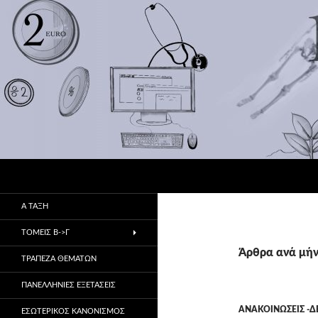
Αναζήτηση
1ο ΕΠΑ.Λ Αλμυρού
Πρώην 1ο & 2ο ΤΕΕ
Α ΤΑΞΗ
ΤΟΜΕΙΣ Β->Γ
Άρθρα ανά μήν
ΤΡΑΠΕΖΑ ΘΕΜΑΤΩΝ
ΠΑΝΕΛΛΗΝΙΕΣ ΕΞΕΤΑΣΕΙΣ
ΑΝΑΚΟΙΝΏΣΕΙΣ -Δ
ΕΣΩΤΕΡΙΚΌΣ ΚΑΝΟΝΙΣΜΌΣ