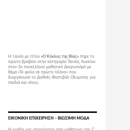
Η ταινία με τίτλο
«Ο Κύκλος της Βίας»
πήρε το
πρώτο βραβείο στην κατηγορία Ταινίες Λυκείου
στον 3ο πανελλήνιο μαθητικό Διαγωνισμό με
θέμα «Το φύλο σε πρώτο πλάνο» που
διοργάνωσε το Διεθνές Φεστιβάλ Ολυμπίας για
παιδιά και νέους.
ΕΙΚΟΝΙΚΉ ΕΠΙΧΕΊΡΗΣΗ – ΒΙΏΣΙΜΗ ΜΌΔΑ
Η ομάδα μας αποτελείται από μαθήτριες της Γ΄