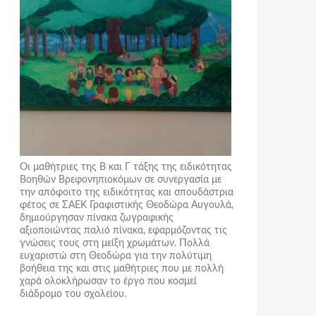
Οι μαθήτριες της Β και Γ τάξης της ειδικότητας
Βοηθών Βρεφονηπιοκόμων σε συνεργασία με
την απόφοιτο της ειδικότητας και σπουδάστρια
φέτος σε ΣΑΕΚ Γραφιστικής Θεοδώρα Αυγουλά,
δημιούργησαν πίνακα ζωγραφικής
αξιοποιώντας παλιό πίνακα, εφαρμόζοντας τις
γνώσεις τους στη μείξη χρωμάτων. Πολλά
ευχαριστώ στη Θεοδώρα για την πολύτιμη
βοήθεια της και στις μαθήτριες που με πολλή
χαρά ολοκλήρωσαν το έργο που κοσμεί
διάδρομο του σχολείου.