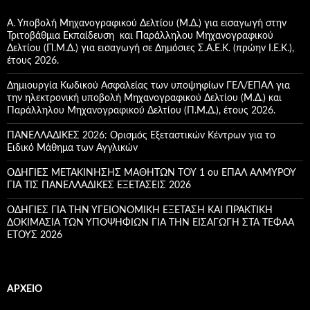
η
σ
Α. Υποβολή Μηχανογραφικού Δελτίου (Μ.Δ.) για εισαγωγή στην
η
Τριτοβάθμια Εκπαίδευση και Παράλληλου Μηχανογραφικού
γ
Δελτίου (Π.Μ.Δ.) για εισαγωγή σε Δημόσιες Σ.Α.Ε.Κ. (πρώην Ι.Ε.Κ.),
ι
έτους 2026.
α
:
Δημιουργία Κωδικού Ασφαλείας των υποψηφίων ΓΕΛ/ΕΠΑΛ για
την ηλεκτρονική υποβολή Μηχανογραφικού Δελτίου (Μ.Δ.) και
Παράλληλου Μηχανογραφικού Δελτίου (Π.Μ.Δ.), έτους 2026.
ΠΑΝΕΛΛΑΔΙΚΕΣ 2026: Ορισμός Εξεταστικών Κέντρων για το
Ειδικό Μάθημα των Αγγλικών
ΟΔΗΓΙΕΣ ΜΕΤΑΚΙΝΗΣΗΣ ΜΑΘΗΤΩΝ ΤΟΥ 1 ου ΕΠΑΛ ΑΛΜΥΡΟΥ
ΓΙΑ ΤΙΣ ΠΑΝΕΛΛΑΔΙΚΕΣ ΕΞΕΤΑΣΕΙΣ 2026
ΟΔΗΓΙΕΣ ΓΙΑ ΤΗΝ ΥΓΕΙΟΝΟΜΙΚΗ ΕΞΕΤΑΣΗ ΚΑΙ ΠΡΑΚΤΙΚΗ
ΔΟΚΙΜΑΣΙΑ ΤΩΝ ΥΠΟΨΗΦΙΩΝ ΓΙΑ ΤΗΝ ΕΙΣΑΓΩΓΗ ΣΤΑ ΤΕΦΑΑ
ETOYΣ 2026
ΑΡΧΕΊΟ