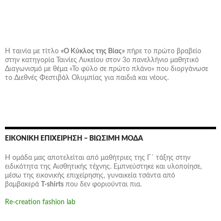
Η ταινία με τίτλο
«Ο Κύκλος της Βίας»
πήρε το πρώτο βραβείο
στην κατηγορία Ταινίες Λυκείου στον 3ο πανελλήνιο μαθητικό
Διαγωνισμό με θέμα «Το φύλο σε πρώτο πλάνο» που διοργάνωσε
το Διεθνές Φεστιβάλ Ολυμπίας για παιδιά και νέους.
ΕΙΚΟΝΙΚΉ ΕΠΙΧΕΊΡΗΣΗ – ΒΙΏΣΙΜΗ ΜΌΔΑ
Η ομάδα μας αποτελείται από μαθήτριες της Γ΄ τάξης στην
ειδικότητα της Αισθητικής τέχνης. Εμπνεύστηκε και υλοποίησε,
μέσω της εικονικής επιχείρησης,
γυναικεία τσάντα
από
βαμβακερά
T-shirts
που δεν φοριούνται πια.
Re-creation fashion lab