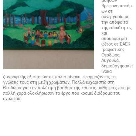
Βοηθών
Βρεφονηπιοκόμ
ων σε
συνεργασία με
την απόφοιτο
της ειδικότητας
και
σπουδάστρια
φέτος σε ΣΑΕΚ
Γραφιστικής
Θεοδώρα
Αυγουλά,
δημιούργησαν π
ίνακα
ζωγραφικής αξιοποιώντας παλιό πίνακα, εφαρμόζοντας τις
γνώσεις τους στη μείξη χρωμάτων. Πολλά ευχαριστώ στη
Θεοδώρα για την πολύτιμη βοήθεια της και στις μαθήτριες που με
πολλή χαρά ολοκλήρωσαν το έργο που κοσμεί διάδρομο του
σχολείου.