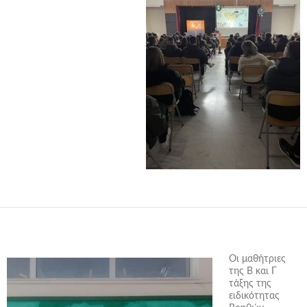
Οι μαθήτριες
της Β και Γ
τάξης της
ειδικότητας