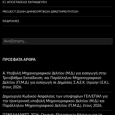
ΕΞ ΑΠΟΣΤΆΣΕΩΣ ΕΚΠΑΊΔΕΥΣΗ
PROJECT-ΖΏΝΗ ΔΗΜΙΟΥΡΓΙΚΏΝ ΔΡΑΣΤΗΡΙΟΤΉΤΩΝ
ΕΚΔΡΟΜΈΣ
Α
ν
α
ζ
ή
ΠΡΌΣΦΑΤΑ ΆΡΘΡΑ
τ
η
σ
Α. Υποβολή Μηχανογραφικού Δελτίου (Μ.Δ.) για εισαγωγή στην
η
Τριτοβάθμια Εκπαίδευση και Παράλληλου Μηχανογραφικού
γ
Δελτίου (Π.Μ.Δ.) για εισαγωγή σε Δημόσιες Σ.Α.Ε.Κ. (πρώην Ι.Ε.Κ.),
ι
έτους 2026.
α
:
Δημιουργία Κωδικού Ασφαλείας των υποψηφίων ΓΕΛ/ΕΠΑΛ για
την ηλεκτρονική υποβολή Μηχανογραφικού Δελτίου (Μ.Δ.) και
Παράλληλου Μηχανογραφικού Δελτίου (Π.Μ.Δ.), έτους 2026.
ΠΑΝΕΛΛΑΔΙΚΕΣ 2026: Ορισμός Εξεταστικών Κέντρων για το