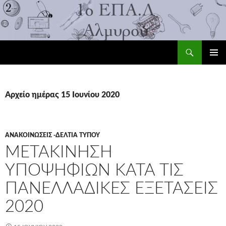
Αναζήτηση
1ο ΕΠΑ.Λ Αλμυρού
ΜΕΤΆΒΑΣΗ
ΚΎΡΙΟ
ΣΕ
ΜΕΝΟΎ
ΠΕΡΙΕΧΌΜΕΝΟ
Αρχείο ημέρας 15 Ιουνίου 2020
ΑΝΑΚΟΙΝΏΣΕΙΣ -ΔΕΛΤΊΑ ΤΎΠΟΥ
ΜΕΤΑΚΊΝΗΣΗ
ΥΠΟΨΗΦΊΩΝ ΚΑΤΆ ΤΙΣ
ΠΑΝΕΛΛΑΔΙΚΈΣ ΕΞΕΤΆΣΕΙΣ
2020