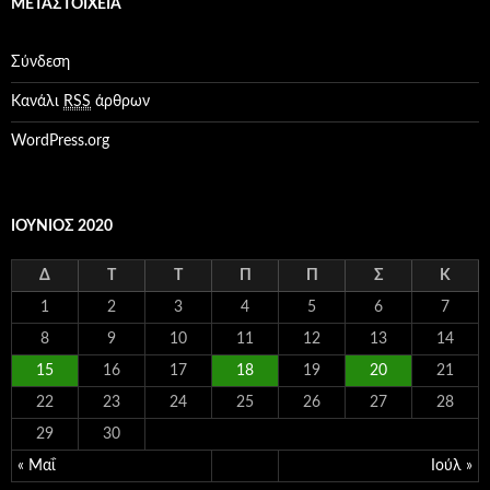
ΜΕΤΑΣΤΟΙΧΕΊΑ
γ
ο
ρ
Σύνδεση
ί
ε
Κανάλι
RSS
άρθρων
ς
WordPress.org
ΙΟΎΝΙΟΣ 2020
Δ
Τ
Τ
Π
Π
Σ
Κ
1
2
3
4
5
6
7
8
9
10
11
12
13
14
15
16
17
18
19
20
21
22
23
24
25
26
27
28
29
30
« Μαΐ
Ιούλ »