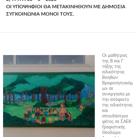
ΟΙ ΥΠΟΨΗΦΙΟΙ ΘΑ ΜΕΤΑΚΙΝΗΘΟΥΝ ΜΕ ΔΗΜΟΣΙΑ
ΣΥΓΚΟΙΝΩΝΙΑ ΜΟΝΟΙ ΤΟΥΣ.
Οι μαθήτριες
της Β και Γ
τάξης της
ειδικότητας
Βοηθών
Βρεφονηπιοκόμ
ων σε
συνεργασία με
την απόφοιτο
της ειδικότητας
και
σπουδάστρια
φέτος σε ΣΑΕΚ
Γραφιστικής
Θεοδώρα