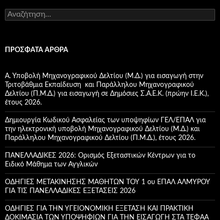
Α
ν
α
ζ
ή
ΠΡΌΣΦΑΤΑ ΆΡΘΡΑ
τ
η
σ
Α. Υποβολή Μηχανογραφικού Δελτίου (Μ.Δ.) για εισαγωγή στην
η
Τριτοβάθμια Εκπαίδευση και Παράλληλου Μηχανογραφικού
γ
Δελτίου (Π.Μ.Δ.) για εισαγωγή σε Δημόσιες Σ.Α.Ε.Κ. (πρώην Ι.Ε.Κ.),
ι
έτους 2026.
α
:
Δημιουργία Κωδικού Ασφαλείας των υποψηφίων ΓΕΛ/ΕΠΑΛ για
την ηλεκτρονική υποβολή Μηχανογραφικού Δελτίου (Μ.Δ.) και
Παράλληλου Μηχανογραφικού Δελτίου (Π.Μ.Δ.), έτους 2026.
ΠΑΝΕΛΛΑΔΙΚΕΣ 2026: Ορισμός Εξεταστικών Κέντρων για το
Ειδικό Μάθημα των Αγγλικών
ΟΔΗΓΙΕΣ ΜΕΤΑΚΙΝΗΣΗΣ ΜΑΘΗΤΩΝ ΤΟΥ 1 ου ΕΠΑΛ ΑΛΜΥΡΟΥ
ΓΙΑ ΤΙΣ ΠΑΝΕΛΛΑΔΙΚΕΣ ΕΞΕΤΑΣΕΙΣ 2026
ΟΔΗΓΙΕΣ ΓΙΑ ΤΗΝ ΥΓΕΙΟΝΟΜΙΚΗ ΕΞΕΤΑΣΗ ΚΑΙ ΠΡΑΚΤΙΚΗ
ΔΟΚΙΜΑΣΙΑ ΤΩΝ ΥΠΟΨΗΦΙΩΝ ΓΙΑ ΤΗΝ ΕΙΣΑΓΩΓΗ ΣΤΑ ΤΕΦΑΑ