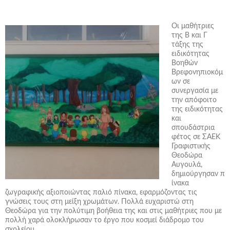
Οι μαθήτριες
της Β και Γ
τάξης της
ειδικότητας
Βοηθών
Βρεφονηπιοκόμ
ων σε
συνεργασία με
την απόφοιτο
της ειδικότητας
και
σπουδάστρια
φέτος σε ΣΑΕΚ
Γραφιστικής
Θεοδώρα
Αυγουλά,
δημιούργησαν π
ίνακα
ζωγραφικής αξιοποιώντας παλιό πίνακα, εφαρμόζοντας τις
γνώσεις τους στη μείξη χρωμάτων. Πολλά ευχαριστώ στη
Θεοδώρα για την πολύτιμη βοήθεια της και στις μαθήτριες που με
πολλή χαρά ολοκλήρωσαν το έργο που κοσμεί διάδρομο του
σχολείου.