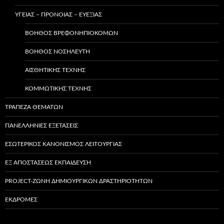
ΥΓΕΙΑΣ – ΠΡΟΝΟΙΑΣ – ΕΥΕΞΙΑΣ
ΒΟΗΘΌΣ ΒΡΕΦΟΝΗΠΙΟΚΌΜΩΝ
ΒΟΗΘΌΣ ΝΟΣΗΛΕΥΤΉ
ΑΙΣΘΗΤΙΚΉΣ ΤΈΧΝΗΣ
ΚΟΜΜΩΤΙΚΉΣ ΤΈΧΝΗΣ
ΤΡΑΠΕΖΑ ΘΕΜΑΤΩΝ
ΠΑΝΕΛΛΗΝΙΕΣ ΕΞΕΤΑΣΕΙΣ
ΕΣΩΤΕΡΙΚΌΣ ΚΑΝΟΝΙΣΜΌΣ ΛΕΙΤΟΥΡΓΊΑΣ
ΕΞ ΑΠΟΣΤΆΣΕΩΣ ΕΚΠΑΊΔΕΥΣΗ
PROJECT-ΖΏΝΗ ΔΗΜΙΟΥΡΓΙΚΏΝ ΔΡΑΣΤΗΡΙΟΤΉΤΩΝ
ΕΚΔΡΟΜΈΣ