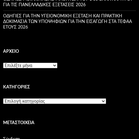
ΓΙΑ ΤΙΣ ΠΑΝΕΛΛΑΔΙΚΕΣ ΕΞΕΤΑΣΕΙΣ 2026
ΟΔΗΓΙΕΣ ΓΙΑ ΤΗΝ ΥΓΕΙΟΝΟΜΙΚΗ ΕΞΕΤΑΣΗ ΚΑΙ ΠΡΑΚΤΙΚΗ
ΔΟΚΙΜΑΣΙΑ ΤΩΝ ΥΠΟΨΗΦΙΩΝ ΓΙΑ ΤΗΝ ΕΙΣΑΓΩΓΗ ΣΤΑ ΤΕΦΑΑ
ETOYΣ 2026
ΑΡΧΕΊΟ
Α
ρ
χ
ε
KΑΤΗΓΟΡΊΕΣ
ί
ο
K
α
τ
η
ΜΕΤΑΣΤΟΙΧΕΊΑ
γ
ο
ρ