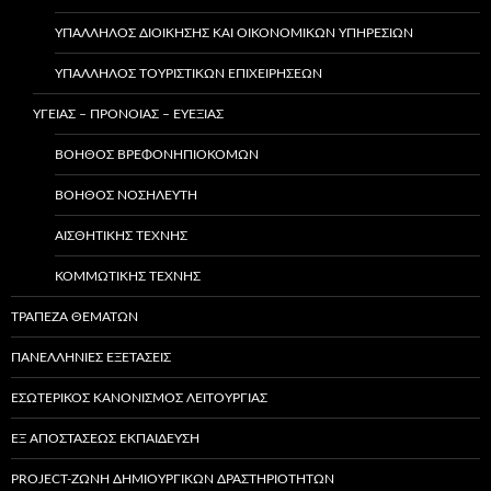
ΥΠΆΛΛΗΛΟΣ ΔΙΟΊΚΗΣΗΣ ΚΑΙ ΟΙΚΟΝΟΜΙΚΏΝ ΥΠΗΡΕΣΙΏΝ
ΥΠΑΛΛΗΛΟΣ ΤΟΥΡΙΣΤΙΚΩΝ ΕΠΙΧΕΙΡΗΣΕΩΝ
ΥΓΕΙΑΣ – ΠΡΟΝΟΙΑΣ – ΕΥΕΞΙΑΣ
ΒΟΗΘΌΣ ΒΡΕΦΟΝΗΠΙΟΚΌΜΩΝ
ΒΟΗΘΌΣ ΝΟΣΗΛΕΥΤΉ
ΑΙΣΘΗΤΙΚΉΣ ΤΈΧΝΗΣ
ΚΟΜΜΩΤΙΚΉΣ ΤΈΧΝΗΣ
ΤΡΑΠΕΖΑ ΘΕΜΑΤΩΝ
ΠΑΝΕΛΛΗΝΙΕΣ ΕΞΕΤΑΣΕΙΣ
ΕΣΩΤΕΡΙΚΌΣ ΚΑΝΟΝΙΣΜΌΣ ΛΕΙΤΟΥΡΓΊΑΣ
ΕΞ ΑΠΟΣΤΆΣΕΩΣ ΕΚΠΑΊΔΕΥΣΗ
PROJECT-ΖΏΝΗ ΔΗΜΙΟΥΡΓΙΚΏΝ ΔΡΑΣΤΗΡΙΟΤΉΤΩΝ