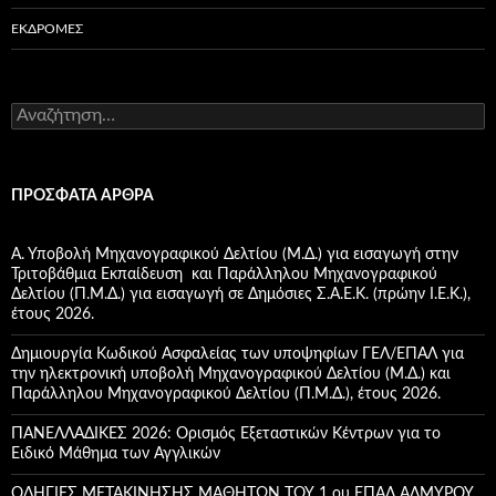
ΕΚΔΡΟΜΈΣ
Α
ν
α
ζ
ή
ΠΡΌΣΦΑΤΑ ΆΡΘΡΑ
τ
η
σ
Α. Υποβολή Μηχανογραφικού Δελτίου (Μ.Δ.) για εισαγωγή στην
η
Τριτοβάθμια Εκπαίδευση και Παράλληλου Μηχανογραφικού
γ
Δελτίου (Π.Μ.Δ.) για εισαγωγή σε Δημόσιες Σ.Α.Ε.Κ. (πρώην Ι.Ε.Κ.),
ι
έτους 2026.
α
:
Δημιουργία Κωδικού Ασφαλείας των υποψηφίων ΓΕΛ/ΕΠΑΛ για
την ηλεκτρονική υποβολή Μηχανογραφικού Δελτίου (Μ.Δ.) και
Παράλληλου Μηχανογραφικού Δελτίου (Π.Μ.Δ.), έτους 2026.
ΠΑΝΕΛΛΑΔΙΚΕΣ 2026: Ορισμός Εξεταστικών Κέντρων για το
Ειδικό Μάθημα των Αγγλικών
ΟΔΗΓΙΕΣ ΜΕΤΑΚΙΝΗΣΗΣ ΜΑΘΗΤΩΝ ΤΟΥ 1 ου ΕΠΑΛ ΑΛΜΥΡΟΥ