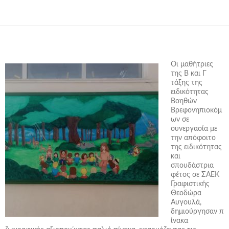
Οι μαθήτριες
της Β και Γ
τάξης της
ειδικότητας
Βοηθών
Βρεφονηπιοκόμ
ων σε
συνεργασία με
την απόφοιτο
της ειδικότητας
και
σπουδάστρια
φέτος σε ΣΑΕΚ
Γραφιστικής
Θεοδώρα
Αυγουλά,
δημιούργησαν π
ίνακα