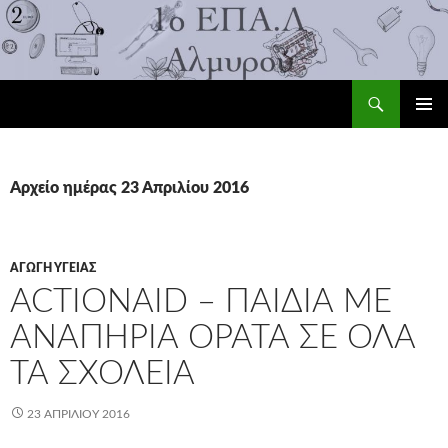
Αναζήτηση
1ο ΕΠΑ.Λ Αλμυρού
ΜΕΤΆΒΑΣΗ
ΚΎΡΙΟ
ΣΕ
ΜΕΝΟΎ
ΠΕΡΙΕΧΌΜΕΝΟ
Αρχείο ημέρας 23 Απριλίου 2016
ΑΓΩΓΉ ΥΓΕΊΑΣ
ACTIONAID – ΠΑΙΔΙΆ ΜΕ
ΑΝΑΠΗΡΊΑ ΟΡΑΤΆ ΣΕ ΌΛΑ
ΤΑ ΣΧΟΛΕΊΑ
23 ΑΠΡΙΛΊΟΥ 2016